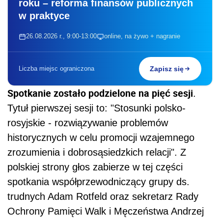
roku – reforma finansów publicznych
w praktyce
26.08.2026 r., 9:00-13:00
online, na żywo + nagranie
Liczba miejsc ograniczona
Zapisz się
Spotkanie zostało podzielone na pięć sesji
.
Tytuł pierwszej sesji to: "Stosunki polsko-
rosyjskie - rozwiązywanie problemów
historycznych w celu promocji wzajemnego
zrozumienia i dobrosąsiedzkich relacji". Z
polskiej strony głos zabierze w tej części
spotkania współprzewodniczący grupy ds.
trudnych Adam Rotfeld oraz sekretarz Rady
Ochrony Pamięci Walk i Męczeństwa Andrzej