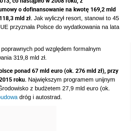
13, co nastąpiło w 2008 roku, z
umowy o dofinansowanie na kwotę 169,2 mld
118,3 mld zł.
Jak wyliczył resort, stanowi to 45
e UE przyznała Polsce do wydatkowania na lata
. poprawnych pod względem formalnym
ania 319,8 mld zł.
lsce ponad 67 mld euro (ok. 276 mld zł), przy
2015 roku.
Największym programem unijnym
i Środowisko z budżetem 27,9 mld euro (ok.
budowa
dróg i autostrad.