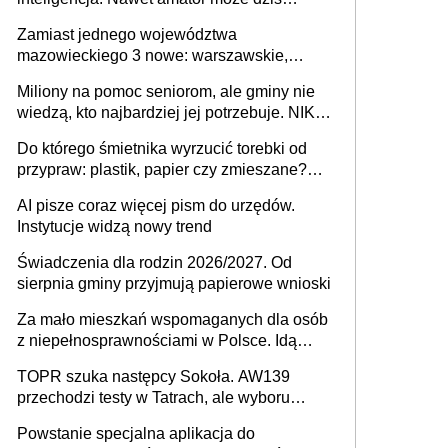
przeprowadzić skuteczny cyberatak
Zamiast jednego województwa
mazowieckiego 3 nowe: warszawskie,
płocko-siedleckie i staropolskie. Nigdzie w
Miliony na pomoc seniorom, ale gminy nie
Europie nie ma tak dużych jednostek
wiedzą, kto najbardziej jej potrzebuje. NIK
stołecznych
ujawnia poważną lukę w systemie
Do którego śmietnika wyrzucić torebki od
przypraw: plastik, papier czy zmieszane?
Gdzie wyrzucić młynek po przyprawach?
AI pisze coraz więcej pism do urzędów.
Instytucje widzą nowy trend
Świadczenia dla rodzin 2026/2027. Od
sierpnia gminy przyjmują papierowe wnioski
Za mało mieszkań wspomaganych dla osób
z niepełnosprawnościami w Polsce. Idą
zmiany w przepisach
TOPR szuka następcy Sokoła. AW139
przechodzi testy w Tatrach, ale wyboru
jeszcze nie ma
Powstanie specjalna aplikacja do