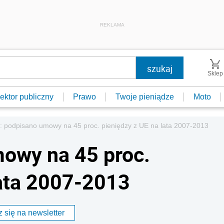
REKLAMA
Sklep
ektor publiczny
Prawo
Twoje pieniądze
Moto
 podpisano umowy na 45 proc. pieniędzy z UE na lata 2007-2013
owy na 45 proc.
lata 2007-2013
 się na newsletter