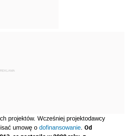
REKLAMA
nych projektów. Wcześniej projektodawcy
Od
dpisać umowę o
dofinansowanie
.