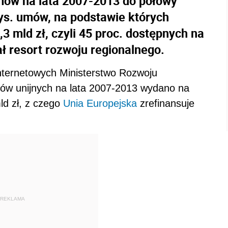
mów na lata 2007-2013 do połowy
tys. umów, na podstawie których
3 mld zł, czyli 45 proc. dostępnych na
ł resort rozwoju regionalnego.
nternetowych Ministerstwo Rozwoju
ów unijnych na lata 2007-2013 wydano na
ld zł, z czego
Unia Europejska
zrefinansuje
REKLAMA