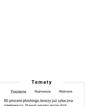
Tematy
Popularne
Najnowsze
Wybrane
80 procent phishingu tworzy już sztuczna
inteligencja. Nawet amator może dziś