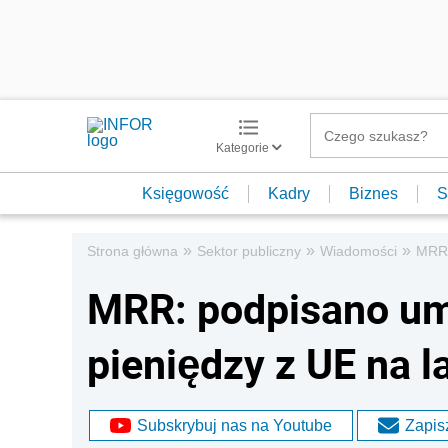
Kategorie
Księgowość
Kadry
Biznes
S
»
»
»
Strona główna
Sektor publiczny
Wiadomości
MRR:
MRR: podpisano um
pieniędzy z UE na 
Subskrybuj nas na Youtube
Zapisz