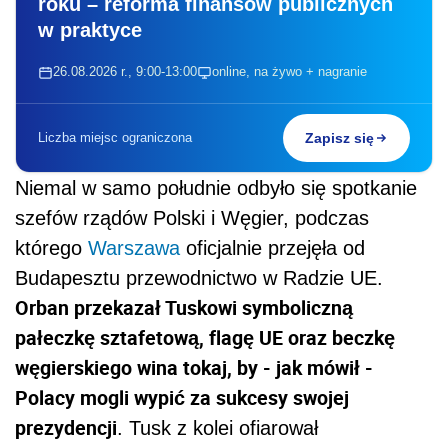
roku – reforma finansów publicznych
w praktyce
26.08.2026 r., 9:00-13:00
online, na żywo + nagranie
Liczba miejsc ograniczona
Zapisz się
Niemal w samo południe odbyło się spotkanie
szefów rządów Polski i Węgier, podczas
którego
Warszawa
oficjalnie przejęła od
Budapesztu przewodnictwo w Radzie UE.
Orban przekazał Tuskowi symboliczną
pałeczkę sztafetową, flagę UE oraz beczkę
węgierskiego wina tokaj, by - jak mówił -
Polacy mogli wypić za sukcesy swojej
prezydencji
. Tusk z kolei ofiarował