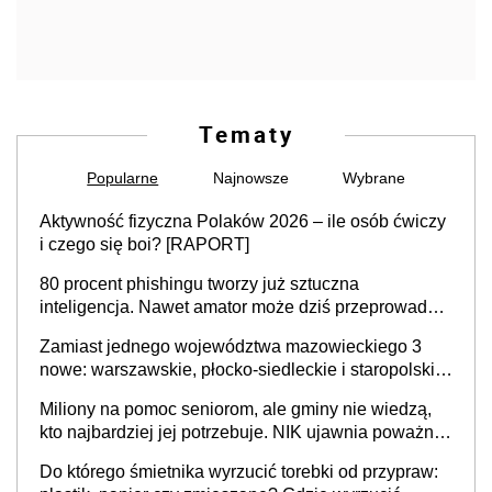
Tematy
Popularne
Najnowsze
Wybrane
Aktywność fizyczna Polaków 2026 – ile osób ćwiczy
i czego się boi? [RAPORT]
80 procent phishingu tworzy już sztuczna
inteligencja. Nawet amator może dziś przeprowadzić
skuteczny cyberatak
Zamiast jednego województwa mazowieckiego 3
nowe: warszawskie, płocko-siedleckie i staropolskie.
Nigdzie w Europie nie ma tak dużych jednostek
Miliony na pomoc seniorom, ale gminy nie wiedzą,
stołecznych
kto najbardziej jej potrzebuje. NIK ujawnia poważną
lukę w systemie
Do którego śmietnika wyrzucić torebki od przypraw: