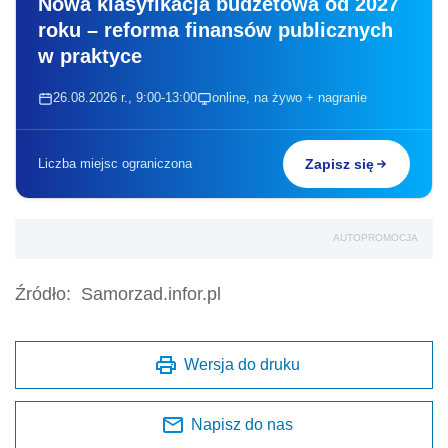
Nowa klasyfikacja budżetowa od 2027
roku – reforma finansów publicznych
w praktyce
26.08.2026 r., 9:00-13:00
online, na żywo + nagranie
Liczba miejsc ograniczona
Zapisz się
AUTOPROMOCJA
Źródło:
Samorzad.infor.pl
Wersja do druku
Napisz do nas