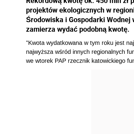
Rekordową kwotę ok. 450 mln zł p
projektów ekologicznych w regio
Środowiska i Gospodarki Wodnej 
zamierza wydać podobną kwotę.
"Kwota wydatkowana w tym roku jest najw
najwyższa wśród innych regionalnych fu
we wtorek PAP rzecznik katowickiego fun