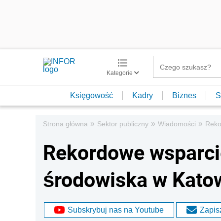
Kategorie
Księgowość
Kadry
Biznes
S
»
»
»
Strona główna
Sektor publiczny
Wiadomości
Reko
Rekordowe wsparci
środowiska w Kato
Subskrybuj nas na Youtube
Zapisz