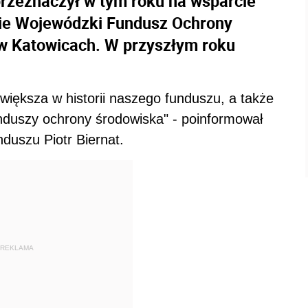
rzeznaczył w tym roku na wsparcie
nie Wojewódzki Fundusz Ochrony
w Katowicach. W przyszłym roku
iększa w historii naszego funduszu, a także
nduszy ochrony środowiska" - poinformował
duszu Piotr Biernat.
REKLAMA