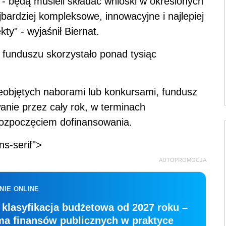
- będą musieli składać wnioski w określonych
bardziej kompleksowe, innowacyjne i najlepiej
y" - wyjaśnił Biernat.
funduszu skorzystało ponad tysiąc
eobjętych naborami lub konkursami, fundusz
anie przez cały rok, w terminach
 rozpoczęciem dofinansowania.
ns-serif">
AUTOPROMOCJA
NIE ONLINE
klasyfikacja budżetowa od 2027 roku –
ma finansów publicznych w praktyce