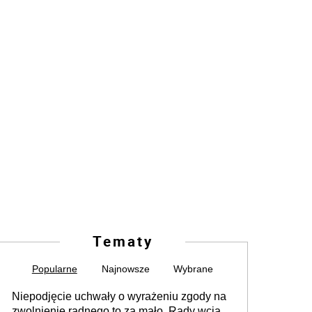
Tematy
Popularne
Najnowsze
Wybrane
Niepodjęcie uchwały o wyrażeniu zgody na
zwolnienie radnego to za mało. Rady wciąż