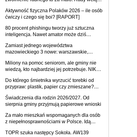
popełniają ten błąd, a sądy muszą
Aktywność fizyczna Polaków 2026 – ile osób
rozstrzygać sprawy
ćwiczy i czego się boi? [RAPORT]
80 procent phishingu tworzy już sztuczna
inteligencja. Nawet amator może dziś
przeprowadzić skuteczny cyberatak
Zamiast jednego województwa
mazowieckiego 3 nowe: warszawskie,
płocko-siedleckie i staropolskie. Nigdzie w
Miliony na pomoc seniorom, ale gminy nie
Europie nie ma tak dużych jednostek
wiedzą, kto najbardziej jej potrzebuje. NIK
stołecznych
ujawnia poważną lukę w systemie
Do którego śmietnika wyrzucić torebki od
przypraw: plastik, papier czy zmieszane?
Gdzie wyrzucić młynek po przyprawach?
Świadczenia dla rodzin 2026/2027. Od
sierpnia gminy przyjmują papierowe wnioski
Za mało mieszkań wspomaganych dla osób
z niepełnosprawnościami w Polsce. Idą
zmiany w przepisach
TOPR szuka następcy Sokoła. AW139