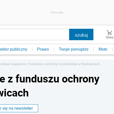
REKLAMA
Sklep
ektor publiczny
Prawo
Twoje pieniądze
Moto
rdowe wsparcie z funduszu ochrony środowiska w Katowicach
e z funduszu ochrony
wicach
 się na newsletter