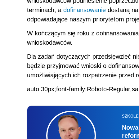
wnioskodawców podniesienie poprzeczki 
terminach, a
dofinansowanie
dostaną naj
odpowiadające naszym priorytetom projekt
W kończącym się roku z dofinansowania 
wnioskodawców.
Dla zadań dotyczących przedsięwzięć ni
będzie przyjmować wnioski o dofinansow
umożliwiających ich rozpatrzenie przed
auto 30px;font-family:Roboto-Regular,sa
SZKOLE
Nowa 
refor