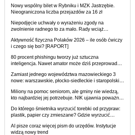
Nowy wspólny bilet w Rybniku i MZK Jastrzębie.
Nieograniczona liczba przejazdów za 16 zł
Niepodjęcie uchwały o wyrażeniu zgody na
zwolnienie radnego to za mało. Rady wciąż
popełniają ten błąd, a sądy muszą rozstrzygać
Aktywność fizyczna Polaków 2026 – ile osób ćwiczy
sprawy
i czego się boi? [RAPORT]
80 procent phishingu tworzy już sztuczna
inteligencja. Nawet amator może dziś przeprowadzić
skuteczny cyberatak
Zamiast jednego województwa mazowieckiego 3
nowe: warszawskie, płocko-siedleckie i staropolskie.
Nigdzie w Europie nie ma tak dużych jednostek
Miliony na pomoc seniorom, ale gminy nie wiedzą,
stołecznych
kto najbardziej jej potrzebuje. NIK ujawnia poważną
lukę w systemie
Do którego śmietnika wyrzucić torebki od przypraw:
plastik, papier czy zmieszane? Gdzie wyrzucić
młynek po przyprawach?
AI pisze coraz więcej pism do urzędów. Instytucje
widzą nowy trend