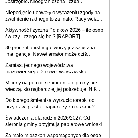
Jastrzębie. Nieograniczona liczba
przejazdów za 16 zł
Niepodjęcie uchwały o wyrażeniu zgody na
zwolnienie radnego to za mało. Rady wciąż
popełniają ten błąd, a sądy muszą
Aktywność fizyczna Polaków 2026 – ile osób
rozstrzygać sprawy
ćwiczy i czego się boi? [RAPORT]
80 procent phishingu tworzy już sztuczna
inteligencja. Nawet amator może dziś
przeprowadzić skuteczny cyberatak
Zamiast jednego województwa
mazowieckiego 3 nowe: warszawskie,
płocko-siedleckie i staropolskie. Nigdzie w
Miliony na pomoc seniorom, ale gminy nie
Europie nie ma tak dużych jednostek
wiedzą, kto najbardziej jej potrzebuje. NIK
stołecznych
ujawnia poważną lukę w systemie
Do którego śmietnika wyrzucić torebki od
przypraw: plastik, papier czy zmieszane?
Gdzie wyrzucić młynek po przyprawach?
Świadczenia dla rodzin 2026/2027. Od
sierpnia gminy przyjmują papierowe wnioski
Za mało mieszkań wspomaganych dla osób