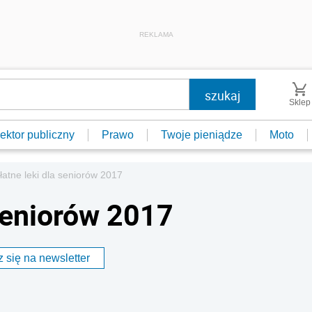
REKLAMA
Sklep
ektor publiczny
Prawo
Twoje pieniądze
Moto
łatne leki dla seniorów 2017
 seniorów 2017
 się na newsletter