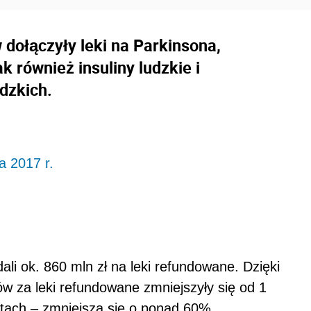
 dołączyły leki na Parkinsona,
k również insuliny ludzkie i
udzkich.
a 2017 r.
ali ok. 860 mln zł na leki refundowane. Dzięki
ów za leki refundowane zmniejszyły się od 1
atach – zmniejszą się o ponad 60%.