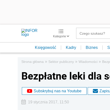
Kategorie
Księgowość
Kadry
Biznes
S
»
»
»
Strona główna
Sektor publiczny
Wiadomości
Bezp
Bezpłatne leki dla
Subskrybuj nas na Youtube
Zapisz
19 stycznia 2017, 11:50