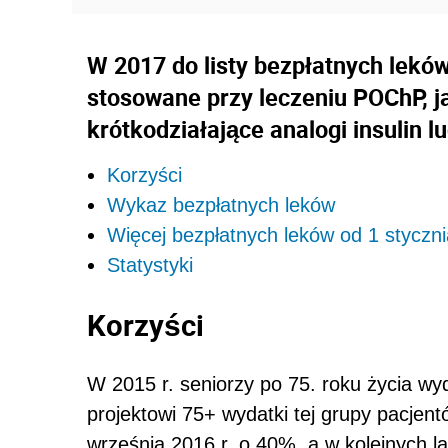
W 2017 do listy bezpłatnych leków
stosowane przy leczeniu POChP, ja
krótkodziałające analogi insulin l
Korzyści
Wykaz bezpłatnych leków
Więcej bezpłatnych leków od 1 styczni
Statystyki
Korzyści
W 2015 r. seniorzy po 75. roku życia wyd
projektowi 75+ wydatki tej grupy pacjent
września 2016 r. o 40%, a w kolejnych l