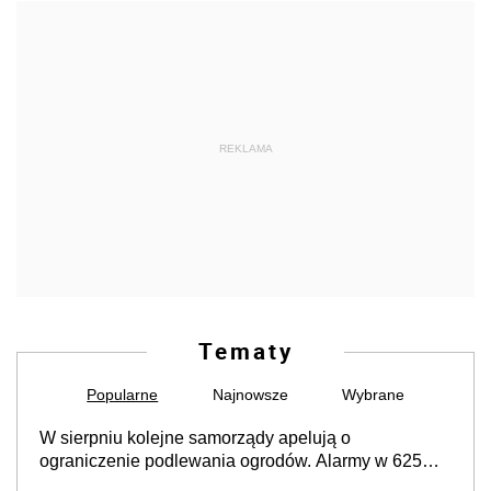
REKLAMA
Tematy
Popularne
Najnowsze
Wybrane
W sierpniu kolejne samorządy apelują o
ograniczenie podlewania ogrodów. Alarmy w 625
gminach. Niżówka hydrogeologiczna może objąć