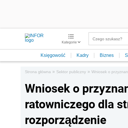
Kategorie
Księgowość
Kadry
Biznes
S
»
»
Strona główna
Sektor publiczny
Wniosek o przyznan
Wniosek o przyzna
ratowniczego dla s
rozporządzenie