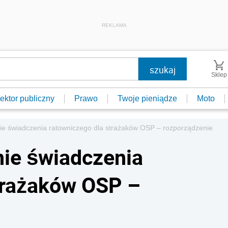
REKLAMA
Sklep
ektor publiczny
Prawo
Twoje pieniądze
Moto
ie świadczenia ratowniczego dla strażaków OSP – rozporządzenie
nie świadczenia
trażaków OSP –