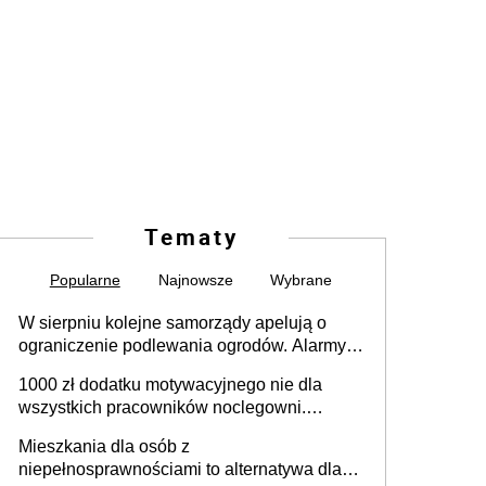
Tematy
Popularne
Najnowsze
Wybrane
W sierpniu kolejne samorządy apelują o
ograniczenie podlewania ogrodów. Alarmy w
625 gminach. Niżówka hydrogeologiczna
1000 zł dodatku motywacyjnego nie dla
może objąć cały kraj
wszystkich pracowników noclegowni.
MRPiPS wyjaśnia zasady
Mieszkania dla osób z
niepełnosprawnościami to alternatywa dla