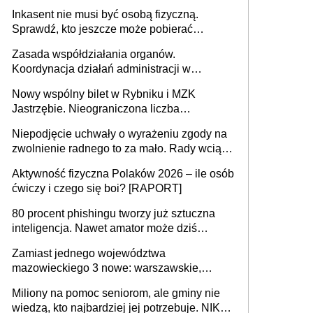
opieki instytucjonalnej. 53% chce mieszkać
Inkasent nie musi być osobą fizyczną.
samodzielnie lub z rodziną
Sprawdź, kto jeszcze może pobierać
pieniądze
Zasada współdziałania organów.
Koordynacja działań administracji w
sprawach złożonych
Nowy wspólny bilet w Rybniku i MZK
Jastrzębie. Nieograniczona liczba
przejazdów za 16 zł
Niepodjęcie uchwały o wyrażeniu zgody na
zwolnienie radnego to za mało. Rady wciąż
popełniają ten błąd, a sądy muszą
Aktywność fizyczna Polaków 2026 – ile osób
rozstrzygać sprawy
ćwiczy i czego się boi? [RAPORT]
80 procent phishingu tworzy już sztuczna
inteligencja. Nawet amator może dziś
przeprowadzić skuteczny cyberatak
Zamiast jednego województwa
mazowieckiego 3 nowe: warszawskie,
płocko-siedleckie i staropolskie. Nigdzie w
Miliony na pomoc seniorom, ale gminy nie
Europie nie ma tak dużych jednostek
wiedzą, kto najbardziej jej potrzebuje. NIK
stołecznych