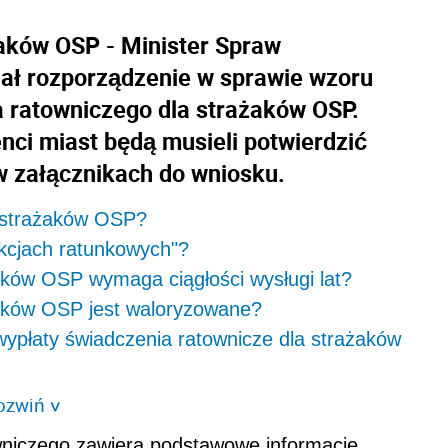
aków OSP - Minister Spraw
dał rozporządzenie w sprawie wzoru
 ratowniczego dla strażaków OSP.
nci miast będą musieli potwierdzić
 załącznikach do wniosku.
la strażaków OSP?
kcjach ratunkowych"?
aków OSP wymaga ciągłości wysługi lat?
żaków OSP jest waloryzowane?
ypłaty świadczenia ratownicze dla strażaków
ozwiń
>
niczego zawiera podstawowe informacje