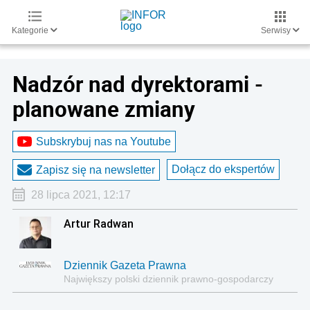
Kategorie
Serwisy
Nadzór nad dyrektorami -
planowane zmiany
Subskrybuj nas na Youtube
Dołącz do ekspertów
Zapisz się na newsletter
28 lipca 2021, 12:17
Artur Radwan
Dziennik Gazeta Prawna
Największy polski dziennik prawno-gospodarczy