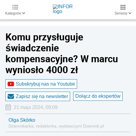
Kategorie
Serwisy
Komu przysługuje
świadczenie
kompensacyjne? W marcu
wyniosło 4000 zł
Subskrybuj nas na Youtube
Dołącz do ekspertów
Zapisz się na newsletter
21 maja 2024, 09:09
Olga Skórko
Dziennikarka, redaktorka, wydawczyni Dziennik.pl.