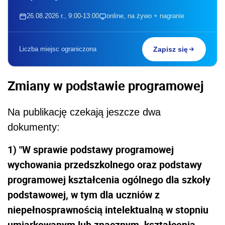
26.08.2026 r., 9:00-13:00
online, na żywo + nagranie
Liczba miejsc ograniczona
Zapisz się
Zmiany w podstawie programowej
Na publikację czekają jeszcze dwa
dokumenty:
1) "W sprawie podstawy programowej
wychowania przedszkolnego oraz podstawy
programowej kształcenia ogólnego dla szkoły
podstawowej, w tym dla uczniów z
niepełnosprawnością intelektualną w stopniu
umiarkowanym lub znacznym, kształcenia