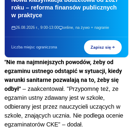
roku – reforma finansów publicznych
w praktyce
26.08.2026 r., 9:00-13:00
online, na żywo + nagranie
Liczba miejsc ograniczona
Zapisz się
"Nie ma najmniejszych powodów, żeby od
egzaminu ustnego odstąpić w sytuacji, kiedy
warunki sanitarne pozwalają na to, żeby się
odbył"
– zaakcentował. "Przypomnę też, ze
egzamin ustny zdawany jest w szkole,
odbierany jest przez nauczycieli uczących w
szkole, znających ucznia. Nie podlega ocenie
egzaminatorów CKE" – dodał.