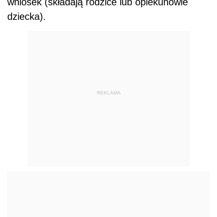
wniosek (składają rodzice lub opiekunowie
dziecka).
REKLAMA