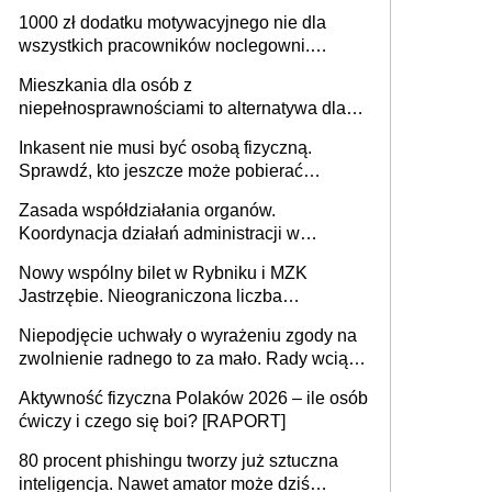
625 gminach. Niżówka hydrogeologiczna
1000 zł dodatku motywacyjnego nie dla
może objąć cały kraj
wszystkich pracowników noclegowni.
MRPiPS wyjaśnia zasady
Mieszkania dla osób z
niepełnosprawnościami to alternatywa dla
opieki instytucjonalnej. 53% chce mieszkać
Inkasent nie musi być osobą fizyczną.
samodzielnie lub z rodziną
Sprawdź, kto jeszcze może pobierać
pieniądze
Zasada współdziałania organów.
Koordynacja działań administracji w
sprawach złożonych
Nowy wspólny bilet w Rybniku i MZK
Jastrzębie. Nieograniczona liczba
przejazdów za 16 zł
Niepodjęcie uchwały o wyrażeniu zgody na
zwolnienie radnego to za mało. Rady wciąż
popełniają ten błąd, a sądy muszą
Aktywność fizyczna Polaków 2026 – ile osób
rozstrzygać sprawy
ćwiczy i czego się boi? [RAPORT]
80 procent phishingu tworzy już sztuczna
inteligencja. Nawet amator może dziś