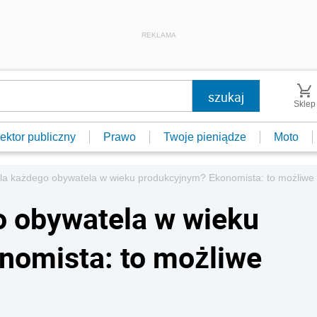
REKLAMA
Sklep
ektor publiczny
Prawo
Twoje pieniądze
Moto
dla każdego obywatela w wieku produkcyjnym? Ekonomista: to możliw
o obywatela w wieku
nomista: to możliwe