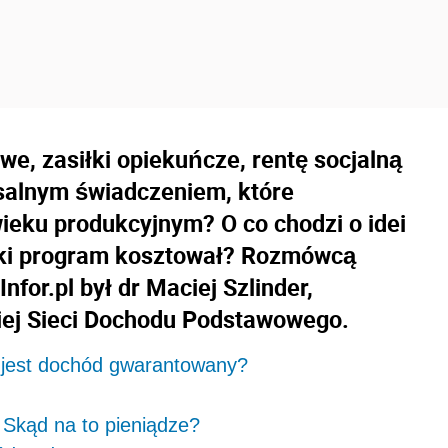
we, zasiłki opiekuńcze, rentę socjalną
rsalnym świadczeniem, które
eku produkcyjnym? O co chodzi o idei
aki program kosztował? Rozmówcą
for.pl był dr Maciej Szlinder,
kiej Sieci Dochodu Podstawowego.
 jest dochód gwarantowany?
 Skąd na to pieniądze?