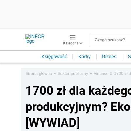
Kategorie
Księgowość
Kadry
Biznes
S
»
»
»
Strona główna
Sektor publiczny
Finanse
1700 zł 
1700 zł dla każdeg
produkcyjnym? Eko
[WYWIAD]