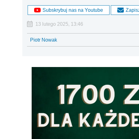
Subskrybuj nas na Youtube
Zapisz
13 lutego 2025, 13:46
Piotr Nowak