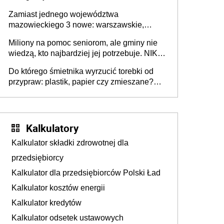
przeprowadzić skuteczny cyberatak
Zamiast jednego województwa
mazowieckiego 3 nowe: warszawskie,
płocko-siedleckie i staropolskie. Nigdzie w
Miliony na pomoc seniorom, ale gminy nie
Europie nie ma tak dużych jednostek
wiedzą, kto najbardziej jej potrzebuje. NIK
stołecznych
ujawnia poważną lukę w systemie
Do którego śmietnika wyrzucić torebki od
przypraw: plastik, papier czy zmieszane?
Gdzie wyrzucić młynek po przyprawach?
Kalkulatory
Kalkulator składki zdrowotnej dla
przedsiębiorcy
Kalkulator dla przedsiębiorców Polski Ład
Kalkulator kosztów energii
Kalkulator kredytów
Kalkulator odsetek ustawowych