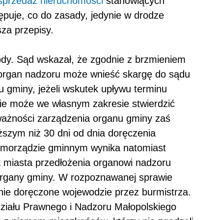
sprzedaż nieruchomości
stanowiących
ępuje, co do zasady, jedynie w drodze
sza przepisy.
ody. Sąd wskazał, że zgodnie z brzmieniem
organ nadzoru może wnieść skargę do sądu
 gminy, jeżeli wskutek upływu terminu
 nie może we własnym zakresie stwierdzić
ważności zarządzenia organu gminy zaś
ższym niż 30 dni od dnia doręczenia
 samorządzie gminnym wynika natomiast
a miasta przedłożenia organowi nadzoru
rgany gminy. W rozpoznawanej sprawie
alnie doręczone wojewodzie przez burmistrza.
ziału Prawnego i Nadzoru Małopolskiego