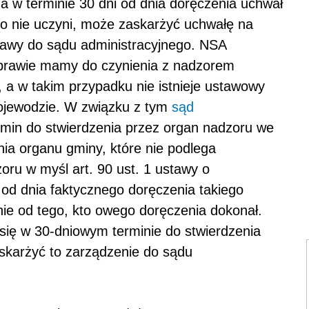
a w terminie 30 dni od dnia doręczenia uchwał
go nie uczyni, może zaskarżyć uchwałę na
stawy do sądu administracyjnego. NSA
sprawie mamy do czynienia z nadzorem
a w takim przypadku nie istnieje ustawowy
ojewodzie. W związku z tym
sąd
rmin do stwierdzenia przez organ nadzoru we
ia organu gminy, które nie podlega
ru w myśl art. 90 ust. 1 ustawy o
od dnia faktycznego doręczenia takiego
nie od tego, kto owego doręczenia dokonał.
 się w 30-dniowym terminie do stwierdzenia
skarżyć to zarządzenie do sądu