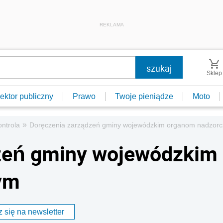
REKLAMA
Sklep
ektor publiczny
Prawo
Twoje pieniądze
Moto
»
ontrola
Doręczenia zarządzeń gminy wojewódzkim organom nadzor
zeń gminy wojewódzkim
ym
 się na newsletter