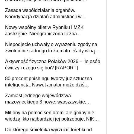
pieniądze
Zasada współdziałania organów.
Koordynacja działań administracji w
sprawach złożonych
Nowy wspólny bilet w Rybniku i MZK
Jastrzębie. Nieograniczona liczba
przejazdów za 16 zł
Niepodjęcie uchwały o wyrażeniu zgody na
zwolnienie radnego to za mało. Rady wciąż
popełniają ten błąd, a sądy muszą
Aktywność fizyczna Polaków 2026 – ile osób
rozstrzygać sprawy
ćwiczy i czego się boi? [RAPORT]
80 procent phishingu tworzy już sztuczna
inteligencja. Nawet amator może dziś
przeprowadzić skuteczny cyberatak
Zamiast jednego województwa
mazowieckiego 3 nowe: warszawskie,
płocko-siedleckie i staropolskie. Nigdzie w
Miliony na pomoc seniorom, ale gminy nie
Europie nie ma tak dużych jednostek
wiedzą, kto najbardziej jej potrzebuje. NIK
stołecznych
ujawnia poważną lukę w systemie
Do którego śmietnika wyrzucić torebki od