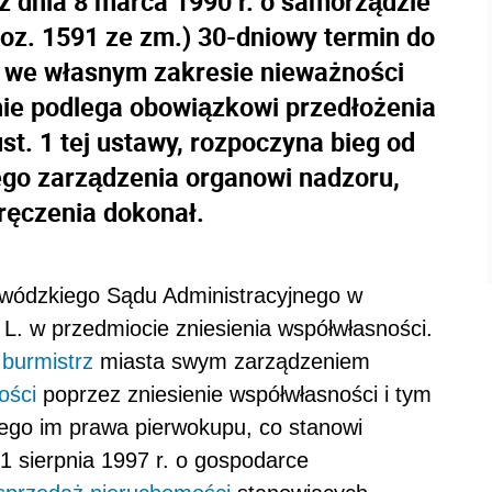
 z dnia 8 marca 1990 r. o samorządzie
poz. 1591 ze zm.) 30-dniowy termin do
u we własnym zakresie nieważności
nie podlega obowiązkowi przedłożenia
st. 1 tej ustawy, rozpoczyna bieg od
ego zarządzenia organowi nadzoru,
oręczenia dokonał.
wódzkiego Sądu Administracyjnego w
L. w przedmiocie zniesienia współwłasności.
e
burmistrz
miasta swym zarządzeniem
ości
poprzez zniesienie współwłasności i tym
go im prawa pierwokupu, co stanowi
21 sierpnia 1997 r. o gospodarce