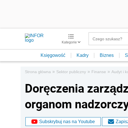
Kategorie
Księgowość
Kadry
Biznes
S
»
»
»
Strona główna
Sektor publiczny
Finanse
Audyt i k
Doręczenia zarząd
organom nadzorcz
Subskrybuj nas na Youtube
Zapisz