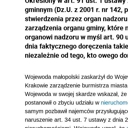
Określony w art. 91 ust. 1 ustawy
gminnym (Dz.U. z 2001 r. nr 142, 
stwierdzenia przez organ nadzor
zarządzenia organu gminy, które 
organowi nadzoru w myśl art. 90 u
dnia faktycznego doręczenia taki
niezależnie od tego, kto owego d
Wojewoda małopolski zaskarżył do Woje
Krakowie zarządzenie burmistrza miasta 
Wojewoda w swojej skardze wskazał, ż
postanowił o zbyciu udziału w
nieruchom
samym pozbawił najemców przysługujące
naruszenie art. 34 ust. 7 ustawy z dnia 