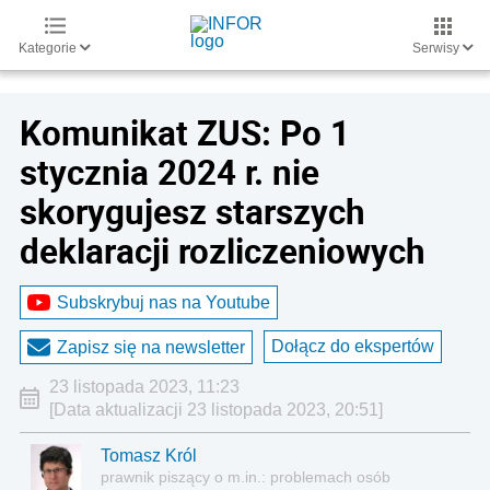
Kategorie
Serwisy
Komunikat ZUS: Po 1
stycznia 2024 r. nie
skorygujesz starszych
deklaracji rozliczeniowych
Subskrybuj nas na Youtube
Dołącz do ekspertów
Zapisz się na newsletter
23 listopada 2023, 11:23
[Data aktualizacji 23 listopada 2023, 20:51]
Tomasz Król
prawnik piszący o m.in.: problemach osób