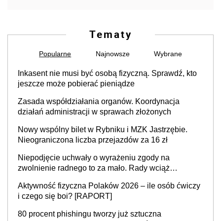
Tematy
Popularne
Najnowsze
Wybrane
Inkasent nie musi być osobą fizyczną. Sprawdź, kto
jeszcze może pobierać pieniądze
Zasada współdziałania organów. Koordynacja
działań administracji w sprawach złożonych
Nowy wspólny bilet w Rybniku i MZK Jastrzębie.
Nieograniczona liczba przejazdów za 16 zł
Niepodjęcie uchwały o wyrażeniu zgody na
zwolnienie radnego to za mało. Rady wciąż
popełniają ten błąd, a sądy muszą rozstrzygać
Aktywność fizyczna Polaków 2026 – ile osób ćwiczy
sprawy
i czego się boi? [RAPORT]
80 procent phishingu tworzy już sztuczna