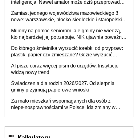
inteligencja. Nawet amator może dziś przeprowadzić
skuteczny cyberatak
Zamiast jednego województwa mazowieckiego 3
nowe: warszawskie, płocko-siedleckie i staropolskie.
Nigdzie w Europie nie ma tak dużych jednostek
Miliony na pomoc seniorom, ale gminy nie wiedzą,
stołecznych
kto najbardziej jej potrzebuje. NIK ujawnia poważną
lukę w systemie
Do którego śmietnika wyrzucić torebki od przypraw:
plastik, papier czy zmieszane? Gdzie wyrzucić
młynek po przyprawach?
AI pisze coraz więcej pism do urzędów. Instytucje
widzą nowy trend
Świadczenia dla rodzin 2026/2027. Od sierpnia
gminy przyjmują papierowe wnioski
Za mało mieszkań wspomaganych dla osób z
niepełnosprawnościami w Polsce. Idą zmiany w
przepisach
Kalkulatory