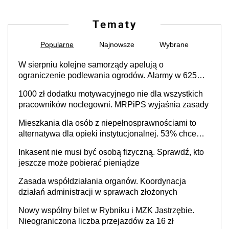
Tematy
Popularne
Najnowsze
Wybrane
W sierpniu kolejne samorządy apelują o
ograniczenie podlewania ogrodów. Alarmy w 625
gminach. Niżówka hydrogeologiczna może objąć
1000 zł dodatku motywacyjnego nie dla wszystkich
cały kraj
pracowników noclegowni. MRPiPS wyjaśnia zasady
Mieszkania dla osób z niepełnosprawnościami to
alternatywa dla opieki instytucjonalnej. 53% chce
mieszkać samodzielnie lub z rodziną
Inkasent nie musi być osobą fizyczną. Sprawdź, kto
jeszcze może pobierać pieniądze
Zasada współdziałania organów. Koordynacja
działań administracji w sprawach złożonych
Nowy wspólny bilet w Rybniku i MZK Jastrzębie.
Nieograniczona liczba przejazdów za 16 zł