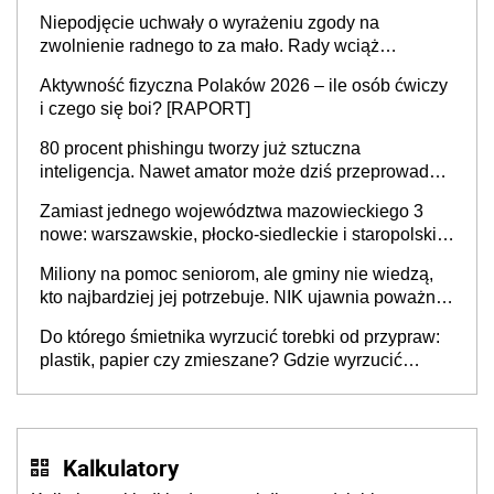
Niepodjęcie uchwały o wyrażeniu zgody na
zwolnienie radnego to za mało. Rady wciąż
popełniają ten błąd, a sądy muszą rozstrzygać
Aktywność fizyczna Polaków 2026 – ile osób ćwiczy
sprawy
i czego się boi? [RAPORT]
80 procent phishingu tworzy już sztuczna
inteligencja. Nawet amator może dziś przeprowadzić
skuteczny cyberatak
Zamiast jednego województwa mazowieckiego 3
nowe: warszawskie, płocko-siedleckie i staropolskie.
Nigdzie w Europie nie ma tak dużych jednostek
Miliony na pomoc seniorom, ale gminy nie wiedzą,
stołecznych
kto najbardziej jej potrzebuje. NIK ujawnia poważną
lukę w systemie
Do którego śmietnika wyrzucić torebki od przypraw:
plastik, papier czy zmieszane? Gdzie wyrzucić
młynek po przyprawach?
Kalkulatory