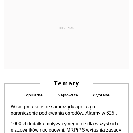
REKLAMA
Tematy
Popularne
Najnowsze
Wybrane
W sierpniu kolejne samorządy apelują o
ograniczenie podlewania ogrodów. Alarmy w 625
gminach. Niżówka hydrogeologiczna może objąć
1000 zł dodatku motywacyjnego nie dla wszystkich
cały kraj
pracowników noclegowni. MRPiPS wyjaśnia zasady