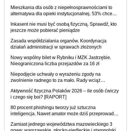
Mieszkania dla osób z niepełnosprawnościami to
alternatywa dla opieki instytucjonalnej. 53% chce
mieszkać samodzielnie lub z rodziną
Inkasent nie musi być osobą fizyczną. Sprawdź, kto
jeszcze może pobierać pieniądze
Zasada współdziałania organów. Koordynacja
działań administracji w sprawach złożonych
Nowy wspólny bilet w Rybniku i MZK Jastrzębie.
Nieograniczona liczba przejazdów za 16 zł
Niepodjęcie uchwały o wyrażeniu zgody na
zwolnienie radnego to za mało. Rady wciąż
popełniają ten błąd, a sądy muszą rozstrzygać
Aktywność fizyczna Polaków 2026 – ile osób ćwiczy
sprawy
i czego się boi? [RAPORT]
80 procent phishingu tworzy już sztuczna
inteligencja. Nawet amator może dziś przeprowadzić
skuteczny cyberatak
Zamiast jednego województwa mazowieckiego 3
nowe: warszawskie, płocko-siedleckie i staropolskie.