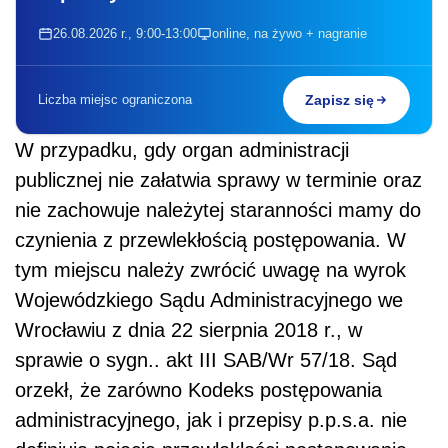
26.08.2026 r., 9:00-13:00
online, na żywo + nagranie
Liczba miejsc ograniczona
Zapisz się
W przypadku, gdy organ administracji
publicznej nie załatwia sprawy w terminie oraz
nie zachowuje należytej staranności mamy do
czynienia z przewlekłością postępowania. W
tym miejscu należy zwrócić uwagę na wyrok
Wojewódzkiego Sądu Administracyjnego we
Wrocławiu z dnia 22 sierpnia 2018 r., w
sprawie o sygn.. akt III SAB/Wr 57/18. Sąd
orzekł, że
zarówno Kodeks postępowania
administracyjnego, jak i przepisy p.p.s.a. nie