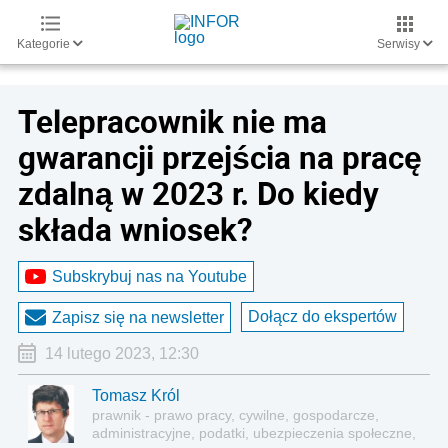
Kategorie
Serwisy
Telepracownik nie ma
gwarancji przejścia na pracę
zdalną w 2023 r. Do kiedy
składa wniosek?
Subskrybuj nas na Youtube
Dołącz do ekspertów
Zapisz się na newsletter
14 lutego 2023, 12:30
Tomasz Król
prawnik - prawo pracy, cywilne, gospodarcze,
administracyjne, podatki, ubezpieczenia społeczne,