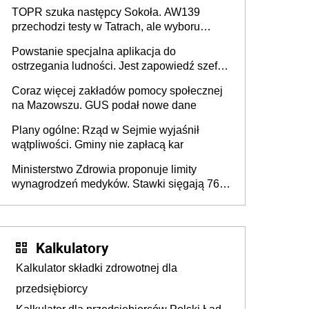
zmiany w przepisach
TOPR szuka następcy Sokoła. AW139
przechodzi testy w Tatrach, ale wyboru
jeszcze nie ma
Powstanie specjalna aplikacja do
ostrzegania ludności. Jest zapowiedź szefa
MSWiA
Coraz więcej zakładów pomocy społecznej
na Mazowszu. GUS podał nowe dane
Plany ogólne: Rząd w Sejmie wyjaśnił
wątpliwości. Gminy nie zapłacą kar
Ministerstwo Zdrowia proponuje limity
wynagrodzeń medyków. Stawki sięgają 76,8
tys. zł
Kalkulatory
Kalkulator składki zdrowotnej dla
przedsiębiorcy