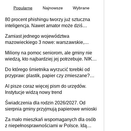
Popularne
Najnowsze
Wybrane
80 procent phishingu tworzy już sztuczna
inteligencja. Nawet amator może dziś
przeprowadzić skuteczny cyberatak
Zamiast jednego województwa
mazowieckiego 3 nowe: warszawskie,
płocko-siedleckie i staropolskie. Nigdzie w
Miliony na pomoc seniorom, ale gminy nie
Europie nie ma tak dużych jednostek
wiedzą, kto najbardziej jej potrzebuje. NIK
stołecznych
ujawnia poważną lukę w systemie
Do którego śmietnika wyrzucić torebki od
przypraw: plastik, papier czy zmieszane?
Gdzie wyrzucić młynek po przyprawach?
AI pisze coraz więcej pism do urzędów.
Instytucje widzą nowy trend
Świadczenia dla rodzin 2026/2027. Od
sierpnia gminy przyjmują papierowe wnioski
Za mało mieszkań wspomaganych dla osób
z niepełnosprawnościami w Polsce. Idą