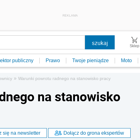
REKLAMA
Sklep
ektor publiczny
Prawo
Twoje pieniądze
Moto
»
ownicy
Warunki powrotu radnego na stanowisko pracy
adnego na stanowisko
 się na newsletter
Dołącz do grona ekspertów