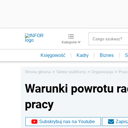
Kategorie
Księgowość
Kadry
Biznes
S
»
»
»
Strona główna
Sektor publiczny
Organizacja
Prac
Warunki powrotu r
pracy
Subskrybuj nas na Youtube
Zapisz