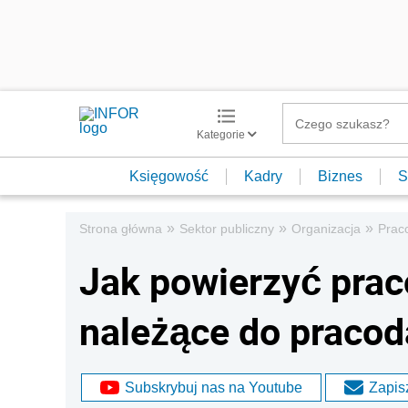
Kategorie
Księgowość
Kadry
Biznes
S
»
»
»
Strona główna
Sektor publiczny
Organizacja
Prac
Jak powierzyć pra
należące do praco
Subskrybuj nas na Youtube
Zapisz