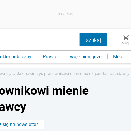
REKLAMA
Sklep
ektor publiczny
Prawo
Twoje pieniądze
Moto
»
ownicy
Jak powierzyć pracownikowi mienie należące do pracodawcy
cownikowi mienie
dawcy
 się na newsletter