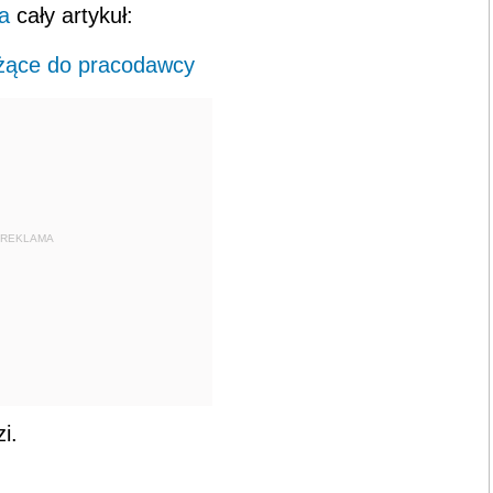
a
cały artykuł:
eżące do pracodawcy
REKLAMA
i.