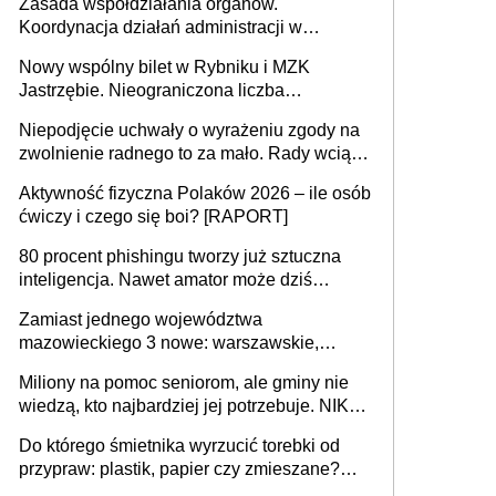
Zasada współdziałania organów.
Koordynacja działań administracji w
sprawach złożonych
Nowy wspólny bilet w Rybniku i MZK
Jastrzębie. Nieograniczona liczba
przejazdów za 16 zł
Niepodjęcie uchwały o wyrażeniu zgody na
zwolnienie radnego to za mało. Rady wciąż
popełniają ten błąd, a sądy muszą
Aktywność fizyczna Polaków 2026 – ile osób
rozstrzygać sprawy
ćwiczy i czego się boi? [RAPORT]
80 procent phishingu tworzy już sztuczna
inteligencja. Nawet amator może dziś
przeprowadzić skuteczny cyberatak
Zamiast jednego województwa
mazowieckiego 3 nowe: warszawskie,
płocko-siedleckie i staropolskie. Nigdzie w
Miliony na pomoc seniorom, ale gminy nie
Europie nie ma tak dużych jednostek
wiedzą, kto najbardziej jej potrzebuje. NIK
stołecznych
ujawnia poważną lukę w systemie
Do którego śmietnika wyrzucić torebki od
przypraw: plastik, papier czy zmieszane?
Gdzie wyrzucić młynek po przyprawach?