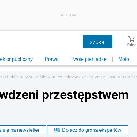
REKLAMA
Sklep
ektor publiczny
Prawo
Twoje pieniądze
Moto
»
o administracyjne
Mieszkańcy pokrzywdzeni przestępstwem burmist
wdzeni przestępstwem
 się na newsletter
Dołącz do grona ekspertów