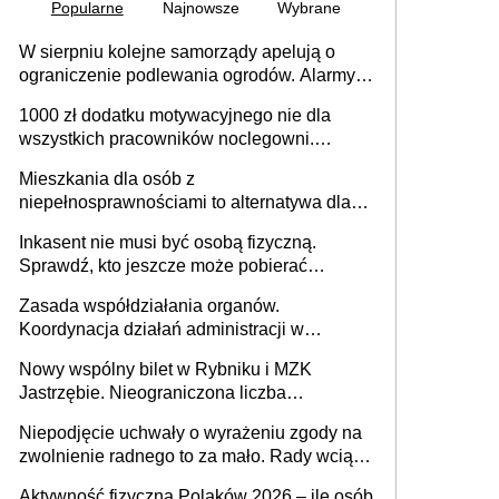
Popularne
Najnowsze
Wybrane
W sierpniu kolejne samorządy apelują o
ograniczenie podlewania ogrodów. Alarmy w
625 gminach. Niżówka hydrogeologiczna
1000 zł dodatku motywacyjnego nie dla
może objąć cały kraj
wszystkich pracowników noclegowni.
MRPiPS wyjaśnia zasady
Mieszkania dla osób z
niepełnosprawnościami to alternatywa dla
opieki instytucjonalnej. 53% chce mieszkać
Inkasent nie musi być osobą fizyczną.
samodzielnie lub z rodziną
Sprawdź, kto jeszcze może pobierać
pieniądze
Zasada współdziałania organów.
Koordynacja działań administracji w
sprawach złożonych
Nowy wspólny bilet w Rybniku i MZK
Jastrzębie. Nieograniczona liczba
przejazdów za 16 zł
Niepodjęcie uchwały o wyrażeniu zgody na
zwolnienie radnego to za mało. Rady wciąż
popełniają ten błąd, a sądy muszą
Aktywność fizyczna Polaków 2026 – ile osób