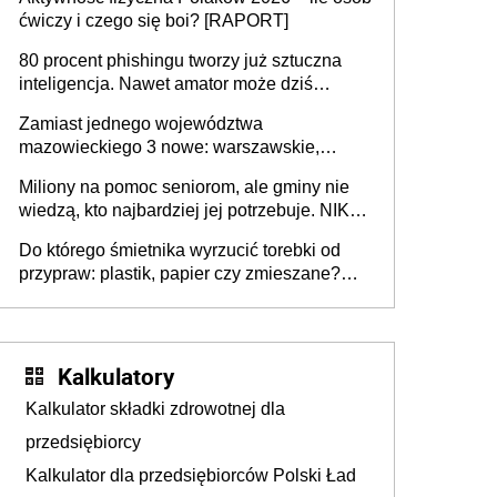
rozstrzygać sprawy
ćwiczy i czego się boi? [RAPORT]
80 procent phishingu tworzy już sztuczna
inteligencja. Nawet amator może dziś
przeprowadzić skuteczny cyberatak
Zamiast jednego województwa
mazowieckiego 3 nowe: warszawskie,
płocko-siedleckie i staropolskie. Nigdzie w
Miliony na pomoc seniorom, ale gminy nie
Europie nie ma tak dużych jednostek
wiedzą, kto najbardziej jej potrzebuje. NIK
stołecznych
ujawnia poważną lukę w systemie
Do którego śmietnika wyrzucić torebki od
przypraw: plastik, papier czy zmieszane?
Gdzie wyrzucić młynek po przyprawach?
Kalkulatory
Kalkulator składki zdrowotnej dla
przedsiębiorcy
Kalkulator dla przedsiębiorców Polski Ład