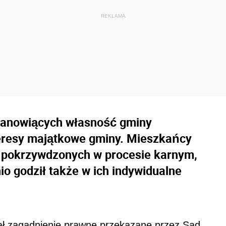
stanowiących własność gminy
teresy majątkowe gminy. Mieszkańcy
 pokrzywdzonych w procesie karnym,
io godził także w ich indywidualne
ł zagadnienie prawne przekazane przez Sąd