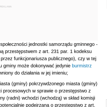
REKLAMA
k społeczności jednostki samorządu gminnego -
 przestępstwem z art. 231 par. 1 kodeksu
przez funkcjonariusza publicznego), czy w tej
niu gminy może dokonywać jedynie
burmistrz
niony do działania w jej imieniu;
iasta (gminy) pokrzywdzonego miasta (gminy)
 procesowych w sprawie o przestępstwo z
dny (radni) wchodzi (wchodzą) w skład komisji
potencjalnie podejrzaną o przestępstwo z art.