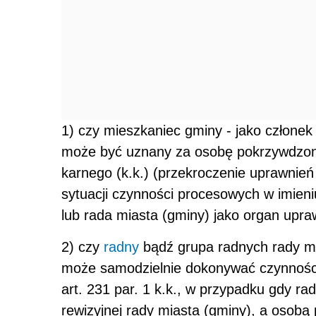
1) czy mieszkaniec gminy - jako człone
może być uznany za osobę pokrzywdzoną
karnego (k.k.) (przekroczenie uprawnień 
sytuacji czynności procesowych w imie
lub rada miasta (gminy) jako organ upraw
2) czy
radny
bądź grupa radnych rady m
może samodzielnie dokonywać czynności
art. 231 par. 1 k.k., w przypadku gdy ra
rewizyjnej rady miasta (gminy), a osobą 