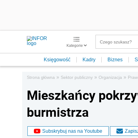
Kategorie
Księgowość
Kadry
Biznes
S
»
»
»
Strona główna
Sektor publiczny
Organizacja
Praw
Mieszkańcy pokrzy
burmistrza
Subskrybuj nas na Youtube
Zapisz