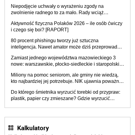
Niepodjęcie uchwały o wyrażeniu zgody na
zwolnienie radnego to za mało. Rady wciąż
popełniają ten błąd, a sądy muszą rozstrzygać
Aktywność fizyczna Polaków 2026 – ile osób ćwiczy
sprawy
i czego się boi? [RAPORT]
80 procent phishingu tworzy już sztuczna
inteligencja. Nawet amator może dziś przeprowadzić
skuteczny cyberatak
Zamiast jednego województwa mazowieckiego 3
nowe: warszawskie, płocko-siedleckie i staropolskie.
Nigdzie w Europie nie ma tak dużych jednostek
Miliony na pomoc seniorom, ale gminy nie wiedzą,
stołecznych
kto najbardziej jej potrzebuje. NIK ujawnia poważną
lukę w systemie
Do którego śmietnika wyrzucić torebki od przypraw:
plastik, papier czy zmieszane? Gdzie wyrzucić
młynek po przyprawach?
Kalkulatory