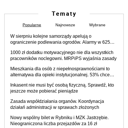
Tematy
Popularne
Najnowsze
Wybrane
W sierpniu kolejne samorządy apelują o
ograniczenie podlewania ogrodów. Alarmy w 625
gminach. Niżówka hydrogeologiczna może objąć
1000 zł dodatku motywacyjnego nie dla wszystkich
cały kraj
pracowników noclegowni. MRPiPS wyjaśnia zasady
Mieszkania dla osób z niepełnosprawnościami to
alternatywa dla opieki instytucjonalnej. 53% chce
mieszkać samodzielnie lub z rodziną
Inkasent nie musi być osobą fizyczną. Sprawdź, kto
jeszcze może pobierać pieniądze
Zasada współdziałania organów. Koordynacja
działań administracji w sprawach złożonych
Nowy wspólny bilet w Rybniku i MZK Jastrzębie.
Nieograniczona liczba przejazdów za 16 zł