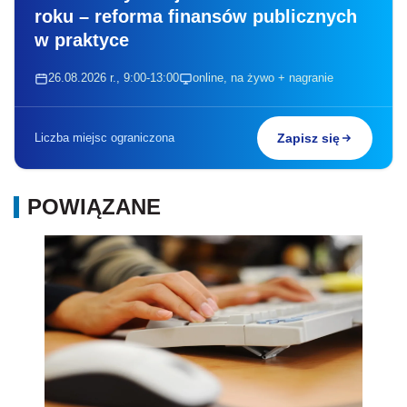
roku – reforma finansów publicznych
w praktyce
26.08.2026 r., 9:00-13:00
online, na żywo + nagranie
Liczba miejsc ograniczona
Zapisz się
POWIĄZANE