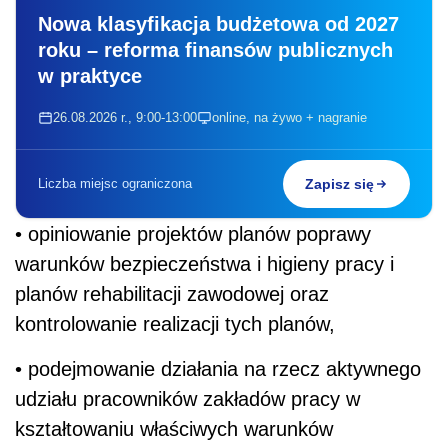
Nowa klasyfikacja budżetowa od 2027
roku – reforma finansów publicznych
w praktyce
26.08.2026 r., 9:00-13:00
online, na żywo + nagranie
Liczba miejsc ograniczona
Zapisz się
• opiniowanie projektów planów poprawy
warunków bezpieczeństwa i higieny pracy i
planów rehabilitacji zawodowej oraz
kontrolowanie realizacji tych planów,
• podejmowanie działania na rzecz aktywnego
udziału pracowników zakładów pracy w
kształtowaniu właściwych warunków