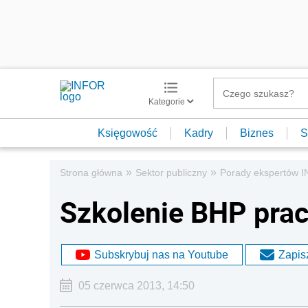
Kategorie
Księgowość
Kadry
Biznes
S
»
»
Strona główna
Sektor publiczny
Porady ekspertów 
Szkolenie BHP pra
Subskrybuj nas na Youtube
Zapisz
05 czerwca 2013, 14:50