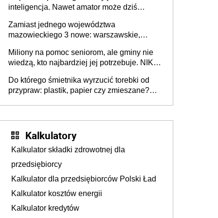
inteligencja. Nawet amator może dziś
przeprowadzić skuteczny cyberatak
Zamiast jednego województwa
mazowieckiego 3 nowe: warszawskie,
płocko-siedleckie i staropolskie. Nigdzie w
Miliony na pomoc seniorom, ale gminy nie
Europie nie ma tak dużych jednostek
wiedzą, kto najbardziej jej potrzebuje. NIK
stołecznych
ujawnia poważną lukę w systemie
Do którego śmietnika wyrzucić torebki od
przypraw: plastik, papier czy zmieszane?
Gdzie wyrzucić młynek po przyprawach?
Kalkulatory
Kalkulator składki zdrowotnej dla
przedsiębiorcy
Kalkulator dla przedsiębiorców Polski Ład
Kalkulator kosztów energii
Kalkulator kredytów