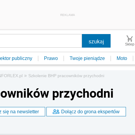
REKLAMA
Sklep
ektor publiczny
Prawo
Twoje pieniądze
Moto
»
INFORLEX.pl
Szkolenie BHP pracowników przychodni
cowników przychodni
 się na newsletter
Dołącz do grona ekspertów