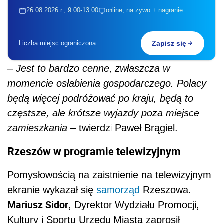
26.08.2026 r., 9:00-13:00
online, na żywo + nagranie
Liczba miejsc ograniczona
Zapisz się
–
Jest to bardzo cenne, zwłaszcza w
momencie osłabienia gospodarczego. Polacy
będą więcej podróżować po kraju, będą to
częstsze, ale krótsze wyjazdy poza miejsce
zamieszkania
– twierdzi Paweł Brągiel.
Rzeszów w programie telewizyjnym
Pomysłowością na zaistnienie na telewizyjnym
ekranie wykazał się
samorząd
Rzeszowa.
Mariusz Sidor
, Dyrektor Wydziału Promocji,
Kultury i Sportu Urzędu Miasta zaprosił