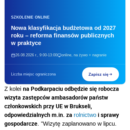
SZKOLENIE ONLINE
Nowa klasyfikacja budżetowa od 2027
roku – reforma finansów publicznych
w praktyce
26.08.2026 r., 9:00-13:00
online, na żywo + nagranie
Liczba miejsc ograniczona
Zapisz się
na Podkarpaciu odbędzie się robocza
Z kolei
wizyta zastępców ambasadorów państw
członkowskich przy UE w Brukseli,
odpowiedzialnych m.in. za
i sprawy
rolnictwo
gospodarcze
. "Wizytę zaplanowano w lipcu.