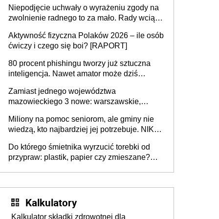
przejazdów za 16 zł
Niepodjęcie uchwały o wyrażeniu zgody na
zwolnienie radnego to za mało. Rady wciąż
popełniają ten błąd, a sądy muszą
Aktywność fizyczna Polaków 2026 – ile osób
rozstrzygać sprawy
ćwiczy i czego się boi? [RAPORT]
80 procent phishingu tworzy już sztuczna
inteligencja. Nawet amator może dziś
przeprowadzić skuteczny cyberatak
Zamiast jednego województwa
mazowieckiego 3 nowe: warszawskie,
płocko-siedleckie i staropolskie. Nigdzie w
Miliony na pomoc seniorom, ale gminy nie
Europie nie ma tak dużych jednostek
wiedzą, kto najbardziej jej potrzebuje. NIK
stołecznych
ujawnia poważną lukę w systemie
Do którego śmietnika wyrzucić torebki od
przypraw: plastik, papier czy zmieszane?
Gdzie wyrzucić młynek po przyprawach?
Kalkulatory
Kalkulator składki zdrowotnej dla