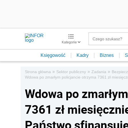
Kategorie
Księgowość
Kadry
Biznes
S
»
»
»
Strona główna
Sektor publiczny
Zadania
Bezpiec
Wdowa po zmarłym policjancie otrzyma 7361 zł miesięczni
Wdowa po zmarłym 
7361 zł miesięcznie
Państwo sfinansuje