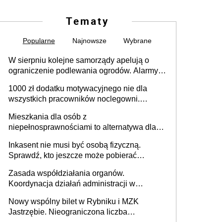
Tematy
Popularne
Najnowsze
Wybrane
W sierpniu kolejne samorządy apelują o
ograniczenie podlewania ogrodów. Alarmy w
625 gminach. Niżówka hydrogeologiczna
1000 zł dodatku motywacyjnego nie dla
może objąć cały kraj
wszystkich pracowników noclegowni.
MRPiPS wyjaśnia zasady
Mieszkania dla osób z
niepełnosprawnościami to alternatywa dla
opieki instytucjonalnej. 53% chce mieszkać
Inkasent nie musi być osobą fizyczną.
samodzielnie lub z rodziną
Sprawdź, kto jeszcze może pobierać
pieniądze
Zasada współdziałania organów.
Koordynacja działań administracji w
sprawach złożonych
Nowy wspólny bilet w Rybniku i MZK
Jastrzębie. Nieograniczona liczba