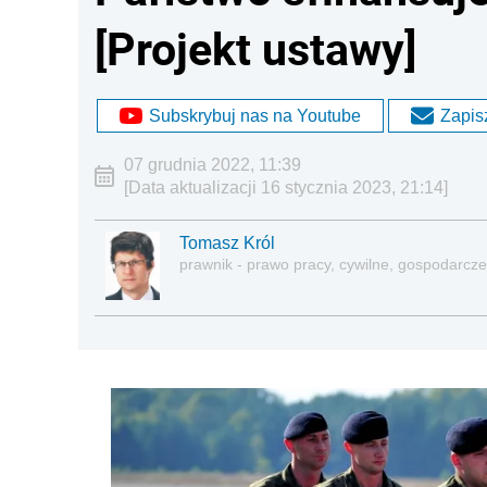
[Projekt ustawy]
Subskrybuj nas na Youtube
Zapisz
07 grudnia 2022, 11:39
[Data aktualizacji 16 stycznia 2023, 21:14]
Tomasz Król
prawnik - prawo pracy, cywilne, gospodarcze