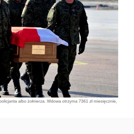
policjanta albo żołnierza. Wdowa otrzyma 7361 zł miesięcznie,