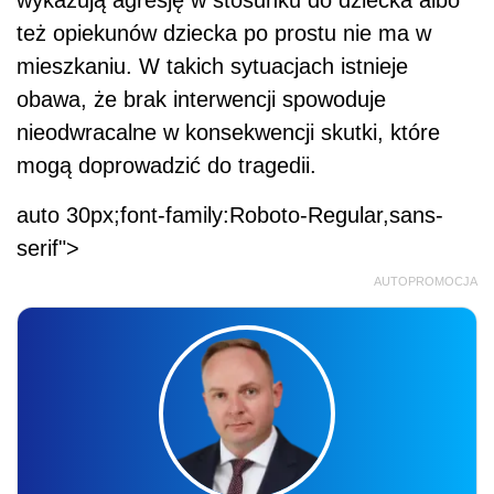
wykazują agresję w stosunku do dziecka albo
też opiekunów dziecka po prostu nie ma w
mieszkaniu. W takich sytuacjach istnieje
obawa, że brak interwencji spowoduje
nieodwracalne w konsekwencji skutki, które
mogą doprowadzić do tragedii.
auto 30px;font-family:Roboto-Regular,sans-
serif">
AUTOPROMOCJA