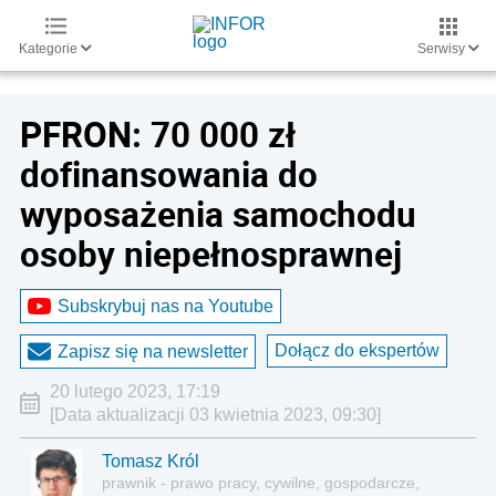
Kategorie
Serwisy
PFRON: 70 000 zł
dofinansowania do
wyposażenia samochodu
osoby niepełnosprawnej
Subskrybuj nas na Youtube
Dołącz do ekspertów
Zapisz się na newsletter
20 lutego 2023, 17:19
[Data aktualizacji 03 kwietnia 2023, 09:30]
Tomasz Król
prawnik - prawo pracy, cywilne, gospodarcze,