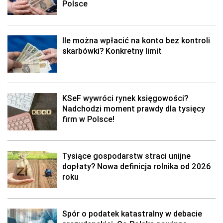
Polsce
Ile można wpłacić na konto bez kontroli
skarbówki? Konkretny limit
KSeF wywróci rynek księgowości?
Nadchodzi moment prawdy dla tysięcy
firm w Polsce!
Tysiące gospodarstw straci unijne
dopłaty? Nowa definicja rolnika od 2026
roku
Spór o podatek katastralny w debacie