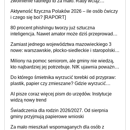
zwolnienie radnego to za mało. Rady wciąż
popełniają ten błąd, a sądy muszą rozstrzygać
Aktywność fizyczna Polaków 2026 – ile osób ćwiczy
sprawy
i czego się boi? [RAPORT]
80 procent phishingu tworzy już sztuczna
inteligencja. Nawet amator może dziś przeprowadzić
skuteczny cyberatak
Zamiast jednego województwa mazowieckiego 3
nowe: warszawskie, płocko-siedleckie i staropolskie.
Nigdzie w Europie nie ma tak dużych jednostek
Miliony na pomoc seniorom, ale gminy nie wiedzą,
stołecznych
kto najbardziej jej potrzebuje. NIK ujawnia poważną
lukę w systemie
Do którego śmietnika wyrzucić torebki od przypraw:
plastik, papier czy zmieszane? Gdzie wyrzucić
młynek po przyprawach?
AI pisze coraz więcej pism do urzędów. Instytucje
widzą nowy trend
Świadczenia dla rodzin 2026/2027. Od sierpnia
gminy przyjmują papierowe wnioski
Za mało mieszkań wspomaganych dla osób z