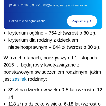
26.08.2026 r., 9:00-13:00
online, na żywo + nagranie
Liczba miejsc ograniczona
Zapisz się
kryterium ogólne – 754 zł (wzrost o 80 zł),
kryterium dla rodziny z dzieckiem
niepełnosprawnym – 844 zł (wzrost o 80 zł).
W trzech etapach, począwszy od 1 listopada
2015 r., będą rosły kwotyzwiązane z
podstawowym świadczeniem rodzinnym, jakim
jest
zasiłek
rodzinny:
89 zł na dziecko w wieku 0-5 lat (wzrost o 12
zł),
118 zł na dziecko w wieku 6-18 lat (wzrost o