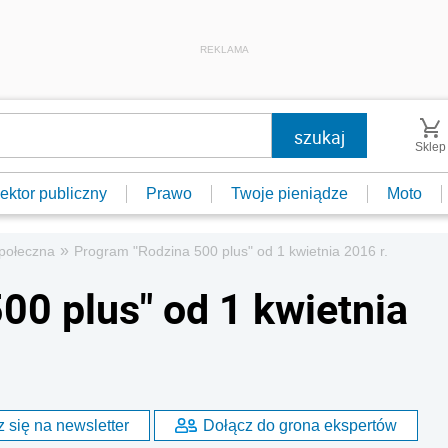
REKLAMA
Sklep
ektor publiczny
Prawo
Twoje pieniądze
Moto
»
połeczna
Program "Rodzina 500 plus" od 1 kwietnia 2016 r.
00 plus" od 1 kwietnia
 się na newsletter
Dołącz do grona ekspertów