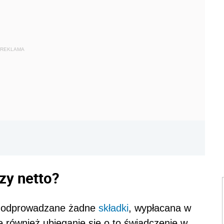
REKLAMA
czy netto?
ędą odprowadzane żadne
składki
, wypłacana w
 również ubieganie się o to świadczenie w