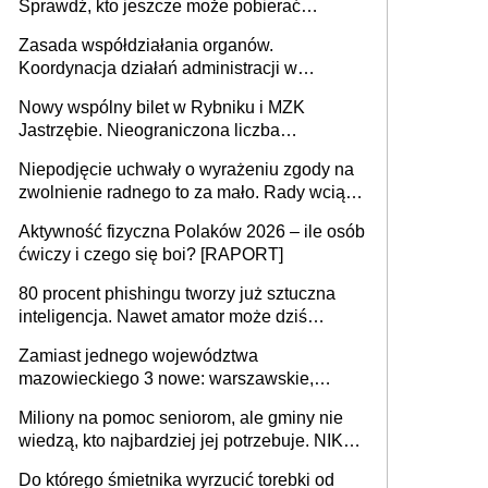
Sprawdź, kto jeszcze może pobierać
pieniądze
Zasada współdziałania organów.
Koordynacja działań administracji w
sprawach złożonych
Nowy wspólny bilet w Rybniku i MZK
Jastrzębie. Nieograniczona liczba
przejazdów za 16 zł
Niepodjęcie uchwały o wyrażeniu zgody na
zwolnienie radnego to za mało. Rady wciąż
popełniają ten błąd, a sądy muszą
Aktywność fizyczna Polaków 2026 – ile osób
rozstrzygać sprawy
ćwiczy i czego się boi? [RAPORT]
80 procent phishingu tworzy już sztuczna
inteligencja. Nawet amator może dziś
przeprowadzić skuteczny cyberatak
Zamiast jednego województwa
mazowieckiego 3 nowe: warszawskie,
płocko-siedleckie i staropolskie. Nigdzie w
Miliony na pomoc seniorom, ale gminy nie
Europie nie ma tak dużych jednostek
wiedzą, kto najbardziej jej potrzebuje. NIK
stołecznych
ujawnia poważną lukę w systemie
Do którego śmietnika wyrzucić torebki od