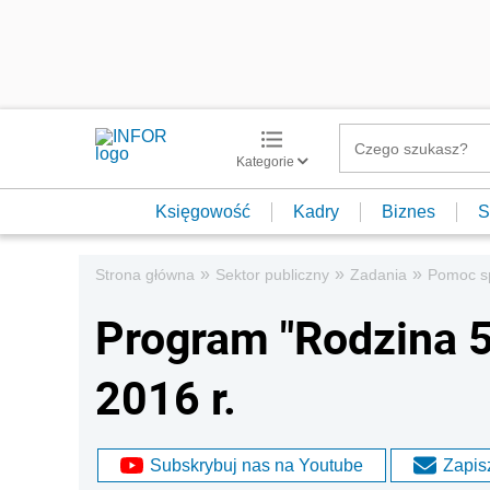
Kategorie
Księgowość
Kadry
Biznes
S
»
»
»
Strona główna
Sektor publiczny
Zadania
Pomoc s
Program "Rodzina 5
2016 r.
Subskrybuj nas na Youtube
Zapisz