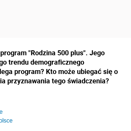
e program "Rodzina 500 plus". Jego
go trendu demograficznego
lega program? Kto może ubiegać się o
eria przyznawania tego świadczenia?
we
olsce