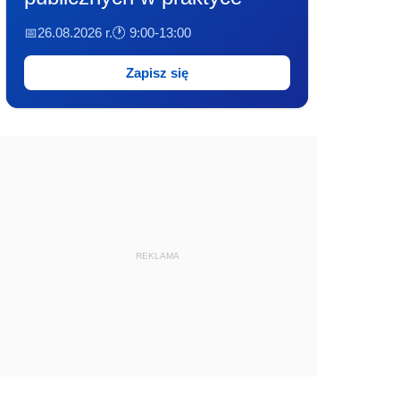
📅26.08.2026 r.
🕐 9:00-13:00
Zapisz się
REKLAMA