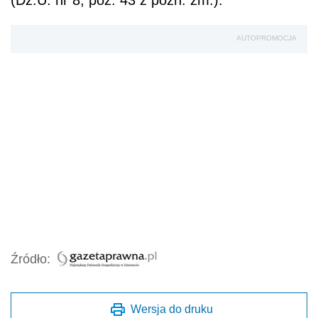
(Dz.U. nr 8, poz. 43 z późn. zm.).
AUTOPROMOCJA
Źródło:
Wersja do druku