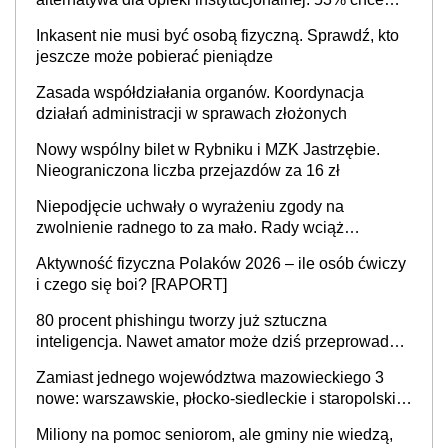
mieszkać samodzielnie lub z rodziną
Inkasent nie musi być osobą fizyczną. Sprawdź, kto
jeszcze może pobierać pieniądze
Zasada współdziałania organów. Koordynacja
działań administracji w sprawach złożonych
Nowy wspólny bilet w Rybniku i MZK Jastrzębie.
Nieograniczona liczba przejazdów za 16 zł
Niepodjęcie uchwały o wyrażeniu zgody na
zwolnienie radnego to za mało. Rady wciąż
popełniają ten błąd, a sądy muszą rozstrzygać
Aktywność fizyczna Polaków 2026 – ile osób ćwiczy
sprawy
i czego się boi? [RAPORT]
80 procent phishingu tworzy już sztuczna
inteligencja. Nawet amator może dziś przeprowadzić
skuteczny cyberatak
Zamiast jednego województwa mazowieckiego 3
nowe: warszawskie, płocko-siedleckie i staropolskie.
Nigdzie w Europie nie ma tak dużych jednostek
Miliony na pomoc seniorom, ale gminy nie wiedzą,
stołecznych