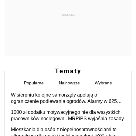
REKLAMA
Tematy
Popularne
Najnowsze
Wybrane
W sierpniu kolejne samorządy apelują o
ograniczenie podlewania ogrodów. Alarmy w 625
gminach. Niżówka hydrogeologiczna może objąć
1000 zł dodatku motywacyjnego nie dla wszystkich
cały kraj
pracowników noclegowni. MRPiPS wyjaśnia zasady
Mieszkania dla osób z niepełnosprawnościami to
alternatywa dla opieki instytucjonalnej. 53% chce