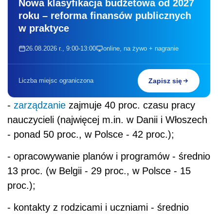
Nowa klasyfikacja budżetowa od 2027
roku – reforma finansów publicznych
w praktyce
26.08.2026 r., 9:00-13:00
online, na żywo + nagranie
Liczba miejsc ograniczona
Zapisz się
-
zarządzanie
zajmuje 40 proc. czasu pracy
nauczycieli (najwięcej m.in. w Danii i Włoszech
- ponad 50 proc., w Polsce - 42 proc.);
- opracowywanie planów i programów - średnio
13 proc. (w Belgii - 29 proc., w Polsce - 15
proc.);
- kontakty z rodzicami i uczniami - średnio