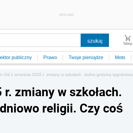
REKLAMA
Sklep
ektor publiczny
Prawo
Twoje pieniądze
Moto
»
Od 1 września 2025 r. zmiany w szkołach. Jedna godzina tygodniowo r
 r. zmiany w szkołach.
niowo religii. Czy coś