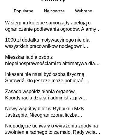
Popularne
Najnowsze
Wybrane
W sierpniu kolejne samorządy apelują o
ograniczenie podlewania ogrodów. Alarmy w
625 gminach. Niżówka hydrogeologiczna
1000 zł dodatku motywacyjnego nie dla
może objąć cały kraj
wszystkich pracowników noclegowni.
MRPiPS wyjaśnia zasady
Mieszkania dla osób z
niepełnosprawnościami to alternatywa dla
opieki instytucjonalnej. 53% chce mieszkać
Inkasent nie musi być osobą fizyczną.
samodzielnie lub z rodziną
Sprawdź, kto jeszcze może pobierać
pieniądze
Zasada współdziałania organów.
Koordynacja działań administracji w
sprawach złożonych
Nowy wspólny bilet w Rybniku i MZK
Jastrzębie. Nieograniczona liczba
przejazdów za 16 zł
Niepodjęcie uchwały o wyrażeniu zgody na
zwolnienie radnego to za mało. Rady wciąż