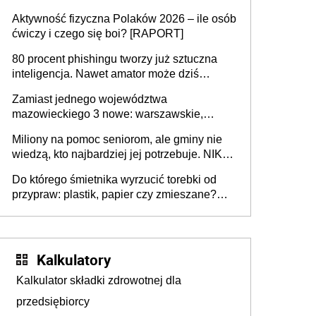
popełniają ten błąd, a sądy muszą
Aktywność fizyczna Polaków 2026 – ile osób
rozstrzygać sprawy
ćwiczy i czego się boi? [RAPORT]
80 procent phishingu tworzy już sztuczna
inteligencja. Nawet amator może dziś
przeprowadzić skuteczny cyberatak
Zamiast jednego województwa
mazowieckiego 3 nowe: warszawskie,
płocko-siedleckie i staropolskie. Nigdzie w
Miliony na pomoc seniorom, ale gminy nie
Europie nie ma tak dużych jednostek
wiedzą, kto najbardziej jej potrzebuje. NIK
stołecznych
ujawnia poważną lukę w systemie
Do którego śmietnika wyrzucić torebki od
przypraw: plastik, papier czy zmieszane?
Gdzie wyrzucić młynek po przyprawach?
Kalkulatory
Kalkulator składki zdrowotnej dla
przedsiębiorcy