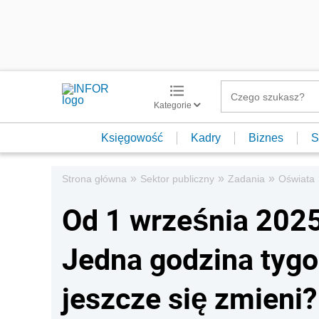
Kategorie
Księgowość
Kadry
Biznes
S
»
»
»
Strona główna
Sektor publiczny
Zadania
Oświata
Od 1 września 2025
Jedna godzina tygod
jeszcze się zmieni?