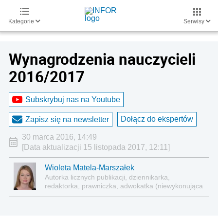
Kategorie
Serwisy
Wynagrodzenia nauczycieli
2016/2017
Subskrybuj nas na Youtube
Dołącz do ekspertów
Zapisz się na newsletter
30 marca 2016, 14:49
[Data aktualizacji 15 listopada 2017, 12:11]
Wioleta Matela-Marszałek
Autorka licznych publikacji, dziennikarka,
redaktorka, prawniczka, adwokatka (niewykonująca
zawodu)