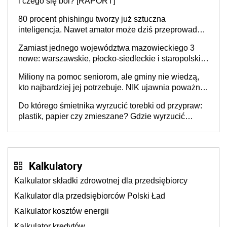
i czego się boi? [RAPORT]
80 procent phishingu tworzy już sztuczna
inteligencja. Nawet amator może dziś przeprowadzić
skuteczny cyberatak
Zamiast jednego województwa mazowieckiego 3
nowe: warszawskie, płocko-siedleckie i staropolskie.
Nigdzie w Europie nie ma tak dużych jednostek
Miliony na pomoc seniorom, ale gminy nie wiedzą,
stołecznych
kto najbardziej jej potrzebuje. NIK ujawnia poważną
lukę w systemie
Do którego śmietnika wyrzucić torebki od przypraw:
plastik, papier czy zmieszane? Gdzie wyrzucić
młynek po przyprawach?
Kalkulatory
Kalkulator składki zdrowotnej dla przedsiębiorcy
Kalkulator dla przedsiębiorców Polski Ład
Kalkulator kosztów energii
Kalkulator kredytów