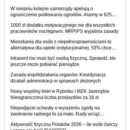
W sierpniu kolejne samorządy apelują o
ograniczenie podlewania ogrodów. Alarmy w 625
gminach. Niżówka hydrogeologiczna może objąć
1000 zł dodatku motywacyjnego nie dla wszystkich
cały kraj
pracowników noclegowni. MRPiPS wyjaśnia zasady
Mieszkania dla osób z niepełnosprawnościami to
alternatywa dla opieki instytucjonalnej. 53% chce
mieszkać samodzielnie lub z rodziną
Inkasent nie musi być osobą fizyczną. Sprawdź, kto
jeszcze może pobierać pieniądze
Zasada współdziałania organów. Koordynacja
działań administracji w sprawach złożonych
Nowy wspólny bilet w Rybniku i MZK Jastrzębie.
Nieograniczona liczba przejazdów za 16 zł
Niepodjęcie uchwały o wyrażeniu zgody na
zwolnienie radnego to za mało. Rady wciąż
popełniają ten błąd, a sądy muszą rozstrzygać
Aktywność fizyczna Polaków 2026 – ile osób ćwiczy
sprawy