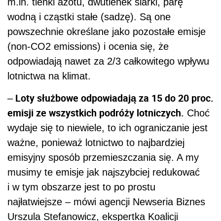
m.in. tlenki azotu, dwutlenek siarki, parę
wodną i cząstki stałe (sadzę). Są one
powszechnie określane jako pozostałe emisje
(non-CO2 emissions) i ocenia się, że
odpowiadają nawet za 2/3 całkowitego wpływu
lotnictwa na klimat.
Loty służbowe odpowiadają za 15 do 20 proc.
–
emisji ze wszystkich podróży lotniczych.
Choć
wydaje się to niewiele, to ich ograniczanie jest
ważne, ponieważ lotnictwo to najbardziej
emisyjny sposób przemieszczania się. A my
musimy te emisje jak najszybciej redukować
i w tym obszarze jest to po prostu
najłatwiejsze – mówi agencji Newseria Biznes
Urszula Stefanowicz, ekspertka Koalicji