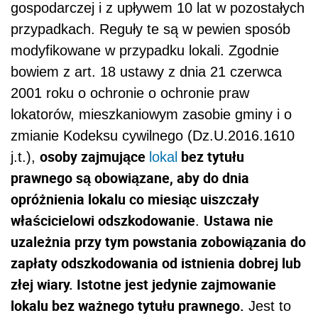
gospodarczej i z upływem 10 lat w pozostałych
przypadkach. Reguły te są w pewien sposób
modyfikowane w przypadku lokali. Zgodnie
bowiem z art. 18 ustawy
z dnia 21 czerwca
2001 roku
o ochronie o ochronie praw
lokatorów, mieszkaniowym zasobie gminy i o
zmianie Kodeksu cywilnego (
Dz.U.2016.1610
o
soby zajmujące
bez tytułu
j.t.
),
lokal
prawnego są obowiązane
, aby
do dnia
opróżnienia lokalu co miesiąc uiszcza
ły
właścicielowi
odszkodowanie
Ustawa nie
.
uzależnia przy tym powstania zobowiązania do
zapłaty odszkodowania od istnienia dobrej lub
złej wiary. Istotne jest jedynie zajmowanie
lokalu bez ważnego tytułu prawnego.
Jest to