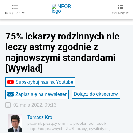
Kategorie
Serwisy
75% lekarzy rodzinnych nie
leczy astmy zgodnie z
najnowszymi standardami
[Wywiad]
Subskrybuj nas na Youtube
Dołącz do ekspertów
Zapisz się na newsletter
02 maja 2022, 09:13
Tomasz Król
prawnik piszący o m.in.: problemach osób
niepełnosprawnych, ZUS, pracy, cywilistyce,