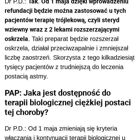
Tak. Od 1 maja dzięki wprowadzeniu
Dr P.D.:
refundacji będzie można zastosować u tych
pacjentów terapię trójlekową, czyli steryd
wziewny wraz z 2 lekami rozszerzającymi
oskrzela
. Taki preparat będzie rozszerzał
oskrzela, działał przeciwzapalnie i zmniejszał
liczbę zaostrzeń. Skorzysta z tego kilkadziesiąt
tysięcy pacjentów z trudniejszą do leczenia
postacią astmy.
PAP: Jaka jest dostępność do
terapii biologicznej ciężkiej postaci
tej choroby?
Dr P.D.: Od 1 maja zmieniają się kryteria
włączania i kontynuacji terapii biologicznej u