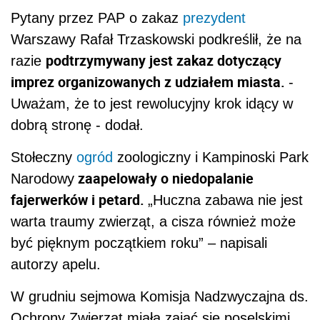
Pytany przez PAP o zakaz
prezydent
Warszawy Rafał Trzaskowski podkreślił, że na
podtrzymywany jest zakaz dotyczący
razie
imprez organizowanych z udziałem miasta.
-
Uważam, że to jest rewolucyjny krok idący w
dobrą stronę - dodał.
Stołeczny
ogród
zoologiczny i Kampinoski Park
zaapelowały o niedopalanie
Narodowy
fajerwerków i petard.
„Huczna zabawa nie jest
warta traumy zwierząt, a cisza również może
być pięknym początkiem roku” – napisali
autorzy apelu.
W grudniu sejmowa Komisja Nadzwyczajna ds.
Ochrony Zwierząt miała zająć się poselskimi