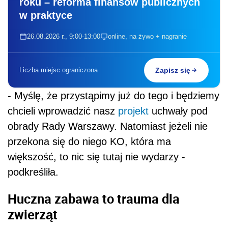
roku – reforma finansów publicznych
w praktyce
26.08.2026 r., 9:00-13:00
online, na żywo + nagranie
Liczba miejsc ograniczona
Zapisz się
- Myślę, że przystąpimy już do tego i będziemy
chcieli wprowadzić nasz
projekt
uchwały pod
obrady Rady Warszawy. Natomiast jeżeli nie
przekona się do niego KO, która ma
większość, to nic się tutaj nie wydarzy -
podkreśliła.
Huczna zabawa to trauma dla
zwierząt