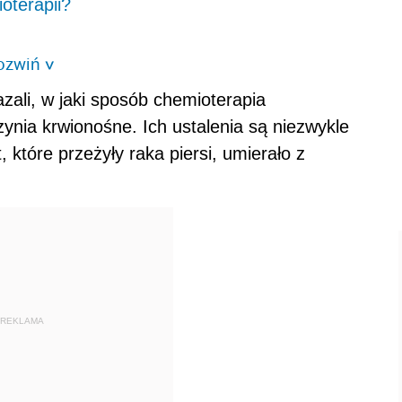
oterapii?
ozwiń
>
ali, w jaki sposób chemioterapia
nia krwionośne. Ich ustalenia są niezwykle
, które przeżyły raka piersi, umierało z
REKLAMA