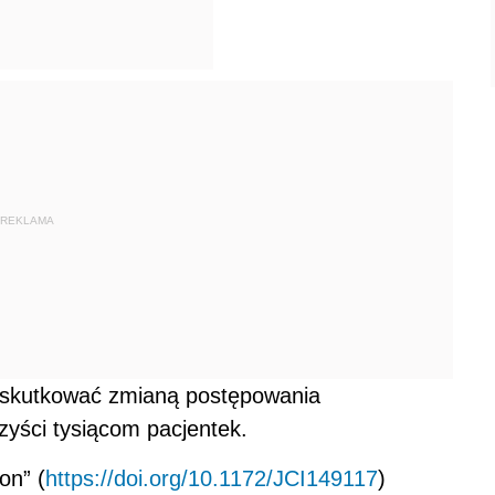
REKLAMA
oskutkować zmianą postępowania
zyści tysiącom pacjentek.
on” (
https://doi.org/10.1172/JCI149117
)