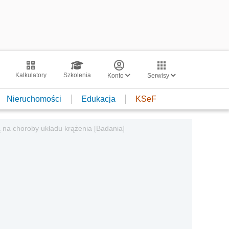
Kalkulatory
Szkolenia
Konto
Serwisy
Nieruchomości
Edukacja
KSeF
ją na choroby układu krążenia [Badania]