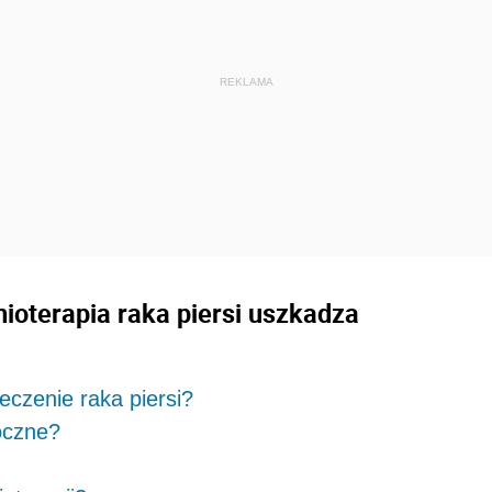
mioterapia raka piersi uszkadza
czenie raka piersi?
oczne?