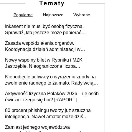
Tematy
Popularne
Najnowsze
Wybrane
Inkasent nie musi być osobą fizyczną.
Sprawdź, kto jeszcze może pobierać
pieniądze
Zasada współdziałania organów.
Koordynacja działań administracji w
sprawach złożonych
Nowy wspólny bilet w Rybniku i MZK
Jastrzębie. Nieograniczona liczba
przejazdów za 16 zł
Niepodjęcie uchwały o wyrażeniu zgody na
zwolnienie radnego to za mało. Rady wciąż
popełniają ten błąd, a sądy muszą
Aktywność fizyczna Polaków 2026 – ile osób
rozstrzygać sprawy
ćwiczy i czego się boi? [RAPORT]
80 procent phishingu tworzy już sztuczna
inteligencja. Nawet amator może dziś
przeprowadzić skuteczny cyberatak
Zamiast jednego województwa