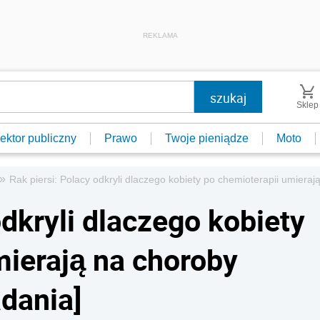
REKLAMA
Sklep
ektor publiczny
Prawo
Twoje pieniądze
Moto
»
Rak piersi: Polacy odkryli dlaczego kobiety po chemioterapii umiera
odkryli dlaczego kobiety
mierają na choroby
dania]