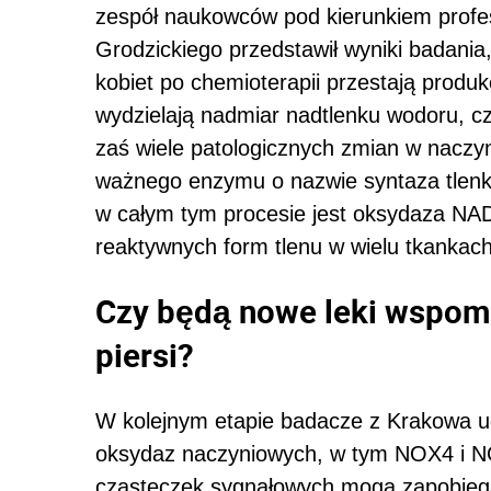
zespół naukowców pod kierunkiem prof
Grodzickiego przedstawił wyniki badania
kobiet po chemioterapii przestają produ
wydzielają nadmiar nadtlenku wodoru, cz
zaś wiele patologicznych zmian w naczyn
ważnego enzymu o nazwie syntaza tlenk
w całym tym procesie jest oksydaza N
reaktywnych form tlenu w wielu tkankac
Czy będą nowe leki wspom
piersi?
W kolejnym etapie badacze z Krakowa ud
oksydaz naczyniowych, w tym NOX4 i NO
cząsteczek sygnałowych mogą zapobieg