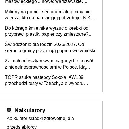
mazowieckiego 3 nowe: warszawskie,
płocko-siedleckie i staropolskie. Nigdzie w
Miliony na pomoc seniorom, ale gminy nie
Europie nie ma tak dużych jednostek
wiedzą, kto najbardziej jej potrzebuje. NIK
stołecznych
ujawnia poważną lukę w systemie
Do którego śmietnika wyrzucić torebki od
przypraw: plastik, papier czy zmieszane?
Gdzie wyrzucić młynek po przyprawach?
Świadczenia dla rodzin 2026/2027. Od
sierpnia gminy przyjmują papierowe wnioski
Za mało mieszkań wspomaganych dla osób
z niepełnosprawnościami w Polsce. Idą
zmiany w przepisach
TOPR szuka następcy Sokoła. AW139
przechodzi testy w Tatrach, ale wyboru
jeszcze nie ma
Kalkulatory
Kalkulator składki zdrowotnej dla
przedsiębiorcy