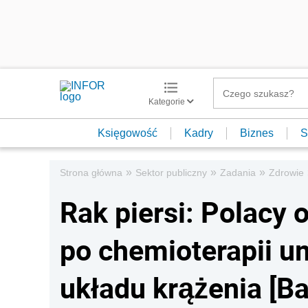
Kategorie
Księgowość
Kadry
Biznes
S
»
»
»
Strona główna
Sektor publiczny
Zadania
Zdrowie
Rak piersi: Polacy 
po chemioterapii u
układu krążenia [Ba