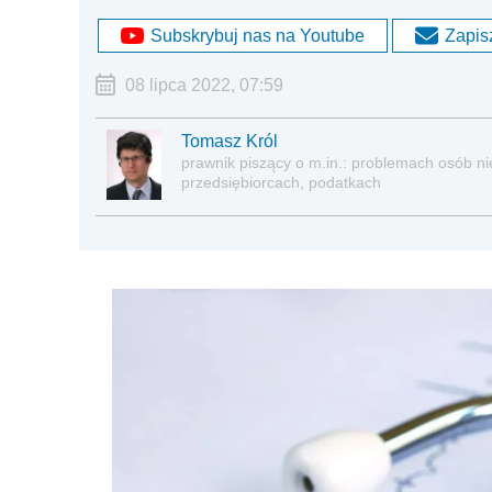
Subskrybuj nas na Youtube
Zapisz
08 lipca 2022, 07:59
Tomasz Król
prawnik piszący o m.in.: problemach osób nie
przedsiębiorcach, podatkach