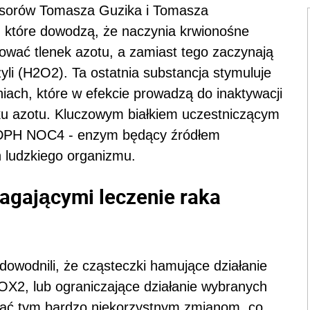
esorów Tomasza Guzika i Tomasza
, które dowodzą, że naczynia krwionośne
kować tlenek azotu, a zamiast tego zaczynają
yli (H2O2). Ta ostatnia substancja stymuluje
iach, które w efekcie prowadzą do inaktywacji
u azotu. Kluczowym białkiem uczestniczącym
ADPH NOC4 - enzym będący źródłem
h ludzkiego organizmu.
agającymi leczenie raka
owodnili, że cząsteczki hamujące działanie
X2, lub ograniczające działanie wybranych
ać tym bardzo niekorzystnym zmianom, co