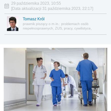
29 października 2023, 10:55
[Data aktualizacji 31 października 2023, 22:17]
Tomasz Król
prawnik piszący o m.in.: problemach osób
niepełnosprawnych, ZUS, pracy, cywilistyce,
administracji, przedsiębiorcach, podatkach