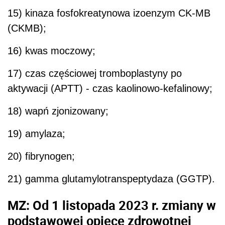
15) kinaza fosfokreatynowa izoenzym CK-MB
(CKMB);
16) kwas moczowy;
17) czas częściowej tromboplastyny po
aktywacji (APTT) - czas kaolinowo-kefalinowy;
18) wapń zjonizowany;
19) amylaza;
20) fibrynogen;
21) gamma glutamylotranspeptydaza (GGTP).
MZ: Od 1 listopada 2023 r. zmiany w
podstawowej opiece zdrowotnej