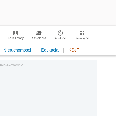
Kalkulatory
Szkolenia
Konto
Serwisy
Nieruchomości
Edukacja
KSeF
ielolekowość?