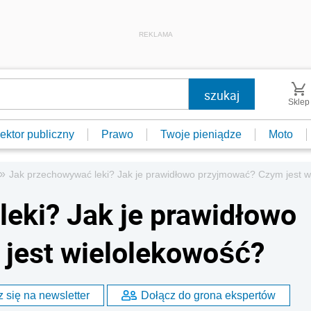
REKLAMA
Sklep
ektor publiczny
Prawo
Twoje pieniądze
Moto
»
Jak przechowywać leki? Jak je prawidłowo przyjmować? Czym jest w
eki? Jak je prawidłowo
jest wielolekowość?
 się na newsletter
Dołącz do grona ekspertów