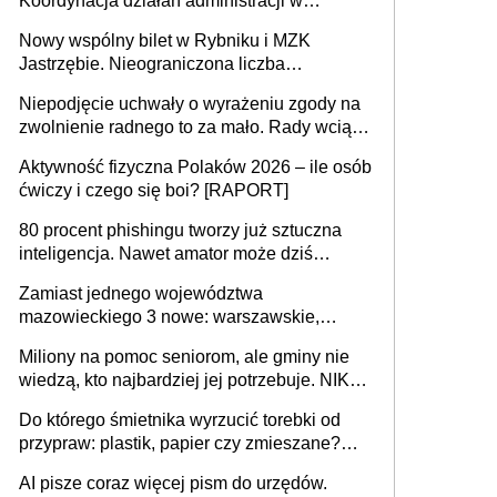
Koordynacja działań administracji w
sprawach złożonych
Nowy wspólny bilet w Rybniku i MZK
Jastrzębie. Nieograniczona liczba
przejazdów za 16 zł
Niepodjęcie uchwały o wyrażeniu zgody na
zwolnienie radnego to za mało. Rady wciąż
popełniają ten błąd, a sądy muszą
Aktywność fizyczna Polaków 2026 – ile osób
rozstrzygać sprawy
ćwiczy i czego się boi? [RAPORT]
80 procent phishingu tworzy już sztuczna
inteligencja. Nawet amator może dziś
przeprowadzić skuteczny cyberatak
Zamiast jednego województwa
mazowieckiego 3 nowe: warszawskie,
płocko-siedleckie i staropolskie. Nigdzie w
Miliony na pomoc seniorom, ale gminy nie
Europie nie ma tak dużych jednostek
wiedzą, kto najbardziej jej potrzebuje. NIK
stołecznych
ujawnia poważną lukę w systemie
Do którego śmietnika wyrzucić torebki od
przypraw: plastik, papier czy zmieszane?
Gdzie wyrzucić młynek po przyprawach?
AI pisze coraz więcej pism do urzędów.