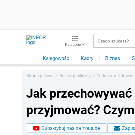
Kategorie
Księgowość
Kadry
Biznes
S
»
»
»
Strona główna
Sektor publiczny
Zadania
Zdrowie
Jak przechowywać l
przyjmować? Czym 
Subskrybuj nas na Youtube
Zapisz