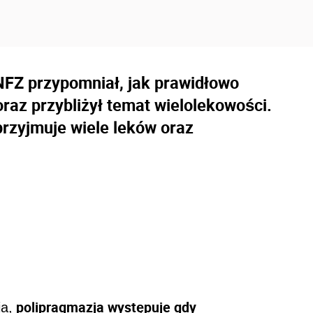
NFZ przypomniał, jak prawidłowo
raz przybliżył temat wielolekowości.
 przyjmuje wiele leków oraz
polipragmazja występuje gdy
a,