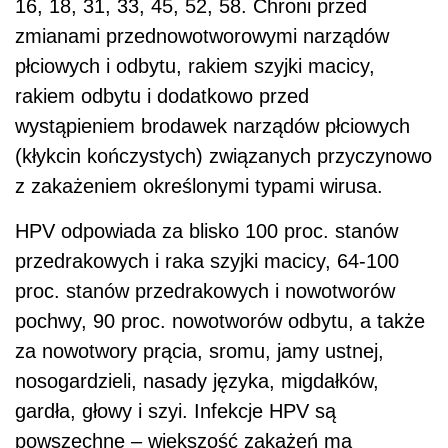
16, 18, 31, 33, 45, 52, 58. Chroni przed
zmianami przednowotworowymi narządów
płciowych i odbytu, rakiem szyjki macicy,
rakiem odbytu i dodatkowo przed
wystąpieniem brodawek narządów płciowych
(kłykcin kończystych) związanych przyczynowo
z zakażeniem określonymi typami wirusa.
HPV odpowiada za blisko 100 proc. stanów
przedrakowych i raka szyjki macicy, 64-100
proc. stanów przedrakowych i nowotworów
pochwy, 90 proc. nowotworów odbytu, a także
za nowotwory prącia, sromu, jamy ustnej,
nosogardzieli, nasady języka, migdałków,
gardła, głowy i szyi. Infekcje HPV są
powszechne – większość zakażeń ma